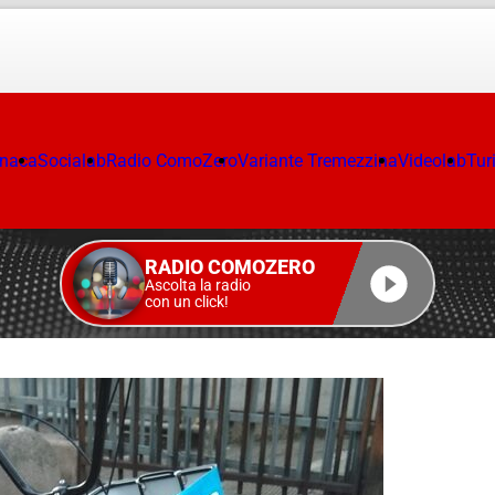
onaca
Socialab
Radio ComoZero
Variante Tremezzina
Videolab
Tur
RADIO COMOZERO
Ascolta la radio
con un click!