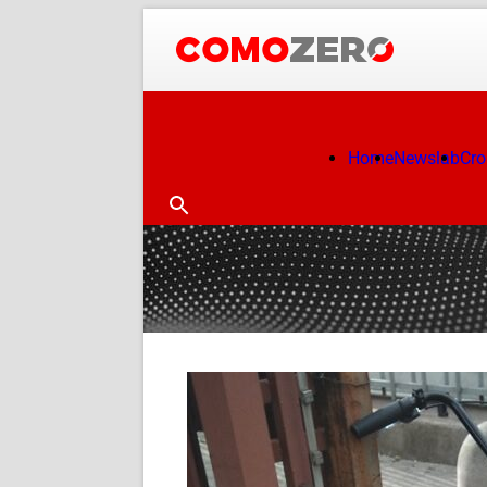
Home
Newslab
Cr