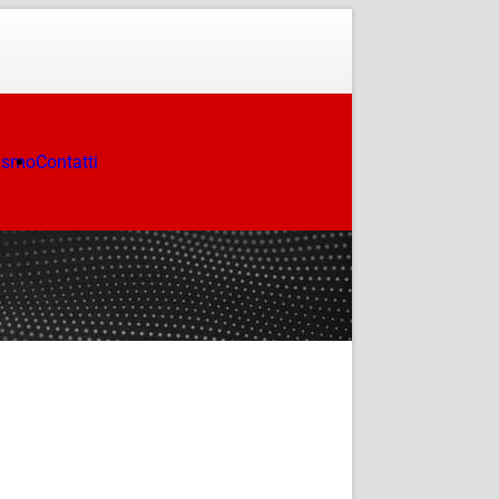
ismo
Contatti