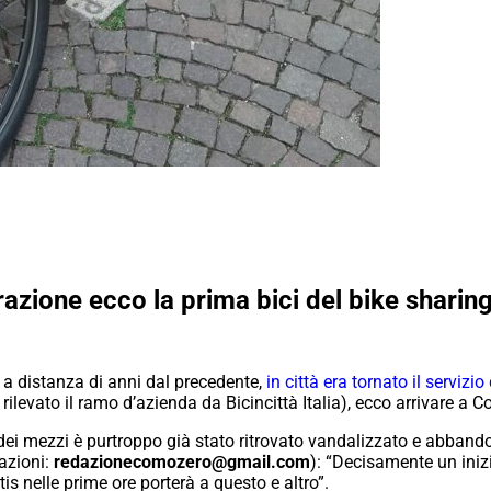
razione ecco la prima bici del bike shari
a distanza di anni dal precedente,
in città era tornato il servizio
ilevato il ramo d’azienda da Bicincittà Italia), ecco arrivare a C
dei mezzi è purtroppo già stato ritrovato vandalizzato e abband
lazioni:
redazionecomozero@gmail.com
): “Decisamente un iniz
s nelle prime ore porterà a questo e altro”.