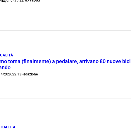
/04/2026
17:44
Redazione
UALITÀ
o torna (finalmente) a pedalare, arrivano 80 nuove bici p
ando
04/2026
22:13
Redazione
TUALITÀ