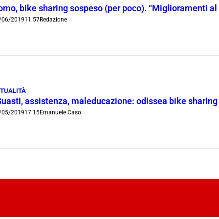
omo, bike sharing sospeso (per poco). “Miglioramenti al 
/06/2019
11:57
Redazione
TUALITÀ
Guasti, assistenza, maleducazione: odissea bike sharing 
/05/2019
17:15
Emanuele Caso