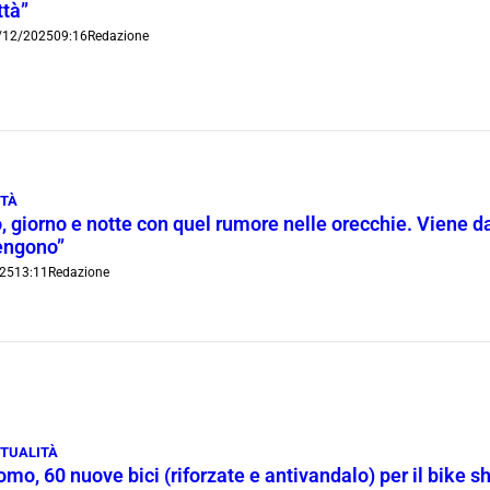
ttà”
/12/2025
09:16
Redazione
ITÀ
 giorno e notte con quel rumore nelle orecchie. Viene da
engono”
25
13:11
Redazione
TUALITÀ
mo, 60 nuove bici (riforzate e antivandalo) per il bike sh