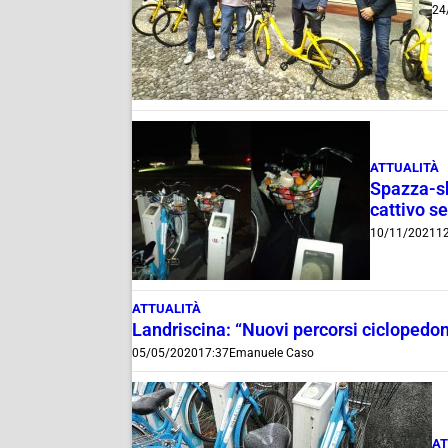
24
ATTUALITÀ
Spazza-sh
cattivo se
10/11/2021
12
ATTUALITÀ
Landriscina: “Nuovi percorsi ciclopedona
05/05/2020
17:37
Emanuele Caso
AT