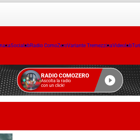
onaca
Socialab
Radio ComoZero
Variante Tremezzina
Videolab
Tur
RADIO COMOZERO
Ascolta la radio
con un click!