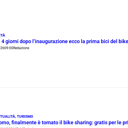
ITÀ
4 giorni dopo l’inaugurazione ecco la prima bici del bi
026
09:00
Redazione
TUALITÀ
,
TURISMO
mo, finalmente è tornato il bike sharing: gratis per le p