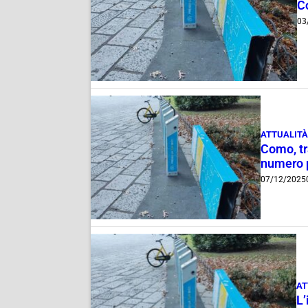
Co
03
ATTUALITÀ
Como, tra
numero p
07/12/2025
AT
L’