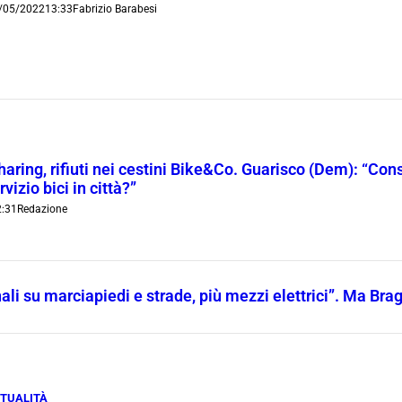
/05/2022
13:33
Fabrizio Barabesi
aring, rifiuti nei cestini Bike&Co. Guarisco (Dem): “Con
rvizio bici in città?”
:31
Redazione
li su marciapiedi e strade, più mezzi elettrici”. Ma Brag
TUALITÀ