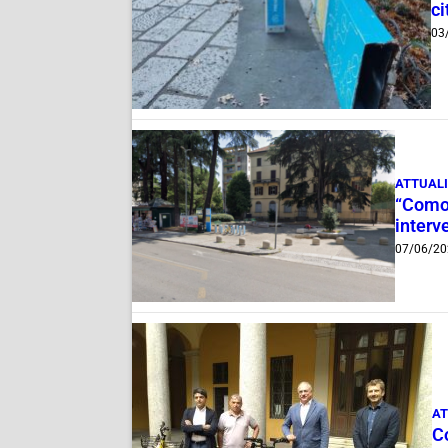
ci
03
ATTUAL
“Como,
interv
07/06/20
AT
Co