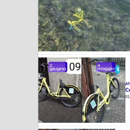
AT
C
02