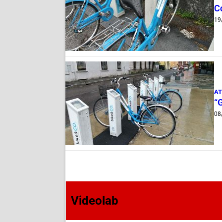
C
19
AT
“
08
Videolab