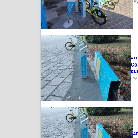
30
ATT
Com
qu
14/
AT