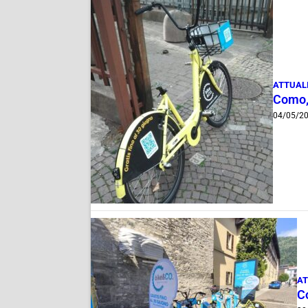
ATTUAL
Como, 
04/05/2
AT
Co