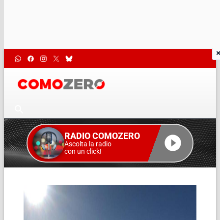
RADIO COMOZERO
Ascolta la radio
con un click!