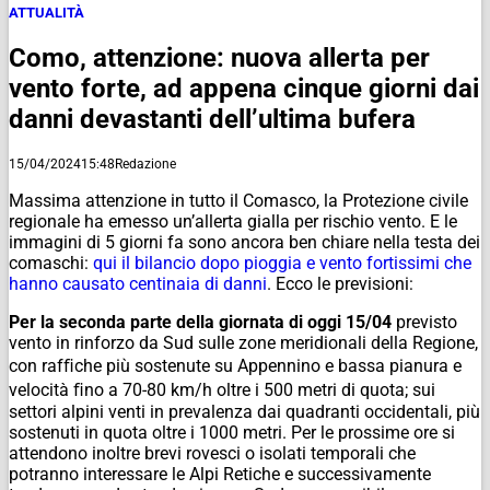
ATTUALITÀ
Como, attenzione: nuova allerta per
vento forte, ad appena cinque giorni dai
danni devastanti dell’ultima bufera
15/04/2024
15:48
Redazione
Massima attenzione in tutto il Comasco, la Protezione civile
regionale ha emesso un’allerta gialla per rischio vento. E le
immagini di 5 giorni fa sono ancora ben chiare nella testa dei
comaschi:
qui il bilancio dopo pioggia e vento fortissimi che
hanno causato centinaia di danni
. Ecco le previsioni:
Per la seconda parte della giornata di oggi 15/04
previsto
vento in rinforzo da Sud sulle zone meridionali della Regione,
con rafﬁche più sostenute su Appennino e bassa pianura e
velocità ﬁno a 70-80 km/h oltre i 500 metri di quota; sui
settori alpini venti in prevalenza dai quadranti occidentali, più
sostenuti in quota oltre i 1000 metri. Per le prossime ore si
attendono inoltre brevi rovesci o isolati temporali che
potranno interessare le Alpi Retiche e successivamente