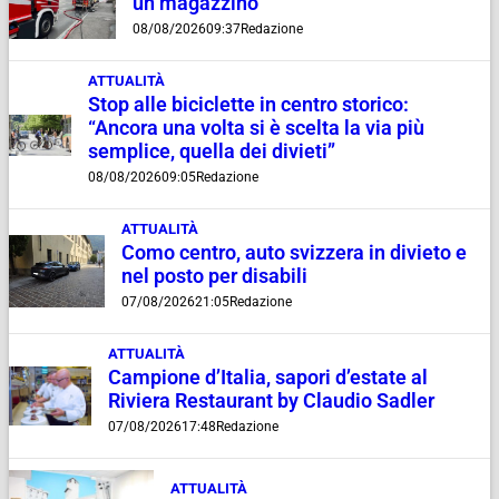
un magazzino
08/08/2026
09:37
Redazione
ATTUALITÀ
Stop alle biciclette in centro storico:
“Ancora una volta si è scelta la via più
semplice, quella dei divieti”
08/08/2026
09:05
Redazione
ATTUALITÀ
Como centro, auto svizzera in divieto e
nel posto per disabili
07/08/2026
21:05
Redazione
ATTUALITÀ
Campione d’Italia, sapori d’estate al
Riviera Restaurant by Claudio Sadler
07/08/2026
17:48
Redazione
ATTUALITÀ