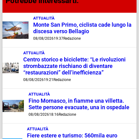
Potrebbe interessarti:
ATTUALITÀ
Monte San Primo, ciclista cade lungo la
discesa verso Bellagio
08/08/2026
19:37
Redazione
ATTUALITÀ
Centro storico e biciclette: “Le rivoluzioni
strombazzate rischiano di diventare
“restaurazioni” dell’inefficienza”
08/08/2026
19:21
Redazione
ATTUALITÀ
Fino Mornasco, in fiamme una villetta.
Sette persone evacuate, una in ospedale
08/08/2026
18:16
Redazione
ATTUALITÀ
Fiere estere e turismo: 560mila euro