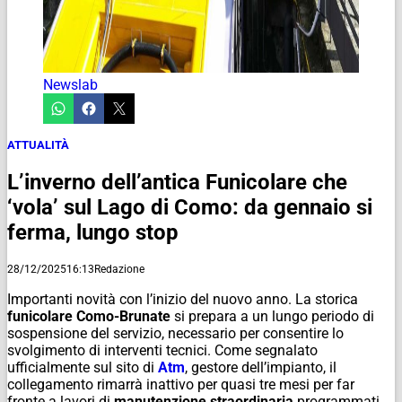
Newslab
ATTUALITÀ
L’inverno dell’antica Funicolare che
‘vola’ sul Lago di Como: da gennaio si
ferma, lungo stop
28/12/2025
16:13
Redazione
Importanti novità con l’inizio del nuovo anno. La storica
funicolare Como-Brunate
si prepara a un lungo periodo di
sospensione del servizio, necessario per consentire lo
svolgimento di interventi tecnici. Come segnalato
ufficialmente sul sito di
Atm
, gestore dell’impianto, il
collegamento rimarrà inattivo per quasi tre mesi per far
fronte a lavori di
manutenzione straordinaria
programmati