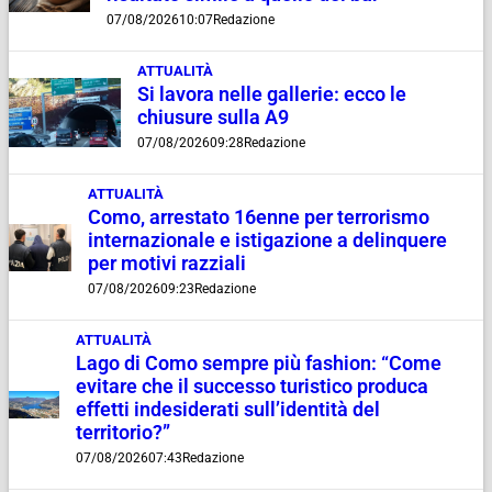
07/08/2026
10:07
Redazione
ATTUALITÀ
Si lavora nelle gallerie: ecco le
chiusure sulla A9
07/08/2026
09:28
Redazione
ATTUALITÀ
Como, arrestato 16enne per terrorismo
internazionale e istigazione a delinquere
per motivi razziali
07/08/2026
09:23
Redazione
ATTUALITÀ
Lago di Como sempre più fashion: “Come
evitare che il successo turistico produca
effetti indesiderati sull’identità del
territorio?”
07/08/2026
07:43
Redazione