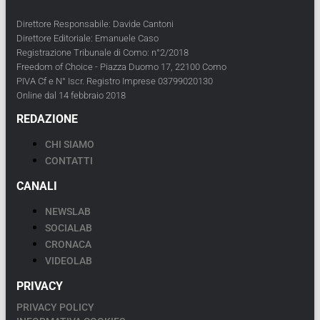
Direttore Responsabile: Davide Cantoni
Direttore Editoriale: Emanuele Caso
Registrazione Tribunale di Como: n°2/2018
Freedom of Choice - Piazza Duomo 17, 22100 Como
PIVA Cf e N° Iscr. Registro Imprese 03799020130
Online dal 14 febbraio 2018
REDAZIONE
CHI SIAMO
CONTATTI
CANALI
NEWSLAB
SOCIALAB
CRONACA
VIDEOLAB
PRIVACY
PRIVACY POLICY