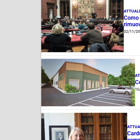
ATTUAL
Como e
rimuov
02/11/2
AT
C
10
ATTUA
Cardu