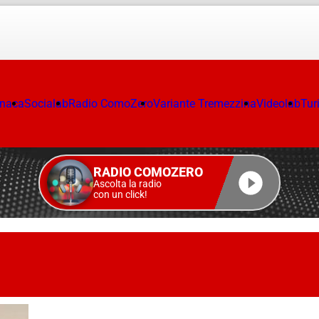
onaca
Socialab
Radio ComoZero
Variante Tremezzina
Videolab
Tur
RADIO COMOZERO
Ascolta la radio
con un click!