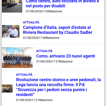
Como centro, auto svizzera in divieto e
nel posto per disabili
07/08/2026
21:05
Redazione
ATTUALITÀ
Campione d’Italia, sapori d’estate al
Riviera Restaurant by Claudio Sadler
07/08/2026
17:48
Redazione
ATTUALITÀ
Como, arrivano 23 nuovi agenti
07/08/2026
17:27
Redazione
ATTUALITÀ
Rivoluzione centro storico e aree pedonali, la
Lega lancia una raccolta firme. Il Pd:
“Sicurezza per i pedoni senza punire i
residenti”
07/08/2026
17:21
Redazione