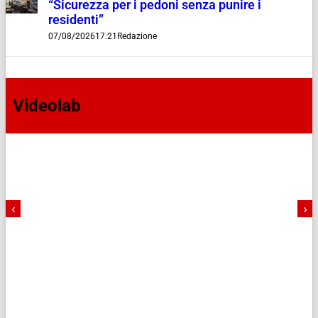
“Sicurezza per i pedoni senza punire i
residenti”
07/08/2026
17:21
Redazione
Videolab
‹
›