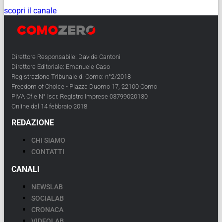
scopri il canale
Direttore Responsabile: Davide Cantoni
Direttore Editoriale: Emanuele Caso
Registrazione Tribunale di Como: n°2/2018
Freedom of Choice - Piazza Duomo 17, 22100 Como
PIVA Cf e N° Iscr. Registro Imprese 03799020130
Online dal 14 febbraio 2018
REDAZIONE
CHI SIAMO
CONTATTI
CANALI
NEWSLAB
SOCIALAB
CRONACA
VIDEOLAB