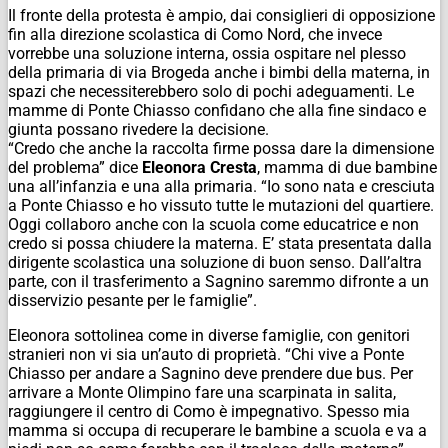
Il fronte della protesta è ampio, dai consiglieri di opposizione
fin alla direzione scolastica di Como Nord, che invece
vorrebbe una soluzione interna, ossia ospitare nel plesso
della primaria di via Brogeda anche i bimbi della materna, in
spazi che necessiterebbero solo di pochi adeguamenti. Le
mamme di Ponte Chiasso confidano che alla fine sindaco e
giunta possano rivedere la decisione.
“Credo che anche la raccolta firme possa dare la dimensione
del problema” dice
Eleonora Cresta
, mamma di due bambine
una all’infanzia e una alla primaria. “Io sono nata e cresciuta
a Ponte Chiasso e ho vissuto tutte le mutazioni del quartiere.
Oggi collaboro anche con la scuola come educatrice e non
credo si possa chiudere la materna. E’ stata presentata dalla
dirigente scolastica una soluzione di buon senso. Dall’altra
parte, con il trasferimento a Sagnino saremmo difronte a un
disservizio pesante per le famiglie”.
Eleonora sottolinea come in diverse famiglie, con genitori
stranieri non vi sia un’auto di proprietà. “Chi vive a Ponte
Chiasso per andare a Sagnino deve prendere due bus. Per
arrivare a Monte Olimpino fare una scarpinata in salita,
raggiungere il centro di Como è impegnativo. Spesso mia
mamma si occupa di recuperare le bambine a scuola e va a