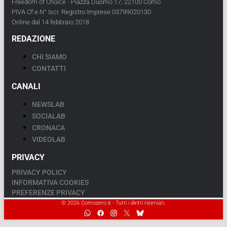
Freedom of Choice - Piazza Duomo 17, 22100 Como
PIVA Cf e N° Iscr. Registro Imprese 03799020130
Online dal 14 febbraio 2018
REDAZIONE
CHI SIAMO
CONTATTI
CANALI
NEWSLAB
SOCIALAB
CRONACA
VIDEOLAB
PRIVACY
PRIVACY POLICY
INFORMATIVA COOKIES
PREFERENZE PRIVACY
© 2026 Comozero.it - Tutti i diritti riservati.