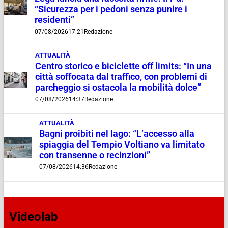
“Sicurezza per i pedoni senza punire i
residenti”
07/08/2026
17:21
Redazione
ATTUALITÀ
Centro storico e biciclette off limits: “In una
città soffocata dal traffico, con problemi di
parcheggio si ostacola la mobilità dolce”
07/08/2026
14:37
Redazione
ATTUALITÀ
Bagni proibiti nel lago: “L’accesso alla
spiaggia del Tempio Voltiano va limitato
con transenne o recinzioni”
07/08/2026
14:36
Redazione
Videolab