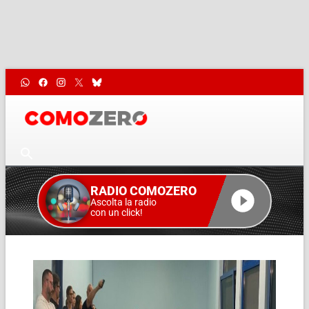
RADIO COMOZERO
Ascolta la radio
con un click!