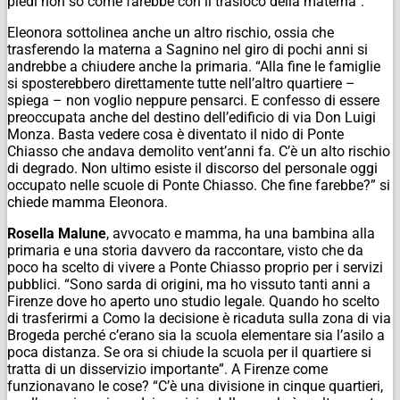
piedi non so come farebbe con il trasloco della materna”.
Eleonora sottolinea anche un altro rischio, ossia che
trasferendo la materna a Sagnino nel giro di pochi anni si
andrebbe a chiudere anche la primaria. “Alla fine le famiglie
si sposterebbero direttamente tutte nell’altro quartiere –
spiega – non voglio neppure pensarci. E confesso di essere
preoccupata anche del destino dell’edificio di via Don Luigi
Monza. Basta vedere cosa è diventato il nido di Ponte
Chiasso che andava demolito vent’anni fa. C’è un alto rischio
di degrado. Non ultimo esiste il discorso del personale oggi
occupato nelle scuole di Ponte Chiasso. Che fine farebbe?” si
chiede mamma Eleonora.
Rosella Malune
, avvocato e mamma, ha una bambina alla
primaria e una storia davvero da raccontare, visto che da
poco ha scelto di vivere a Ponte Chiasso proprio per i servizi
pubblici. “Sono sarda di origini, ma ho vissuto tanti anni a
Firenze dove ho aperto uno studio legale. Quando ho scelto
di trasferirmi a Como la decisione è ricaduta sulla zona di via
Brogeda perché c’erano sia la scuola elementare sia l’asilo a
poca distanza. Se ora si chiude la scuola per il quartiere si
tratta di un disservizio importante”. A Firenze come
funzionavano le cose? “C’è una divisione in cinque quartieri,