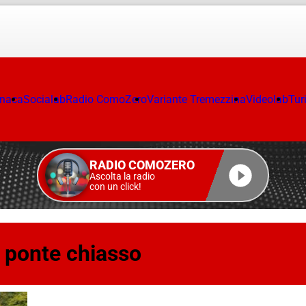
onaca
Socialab
Radio ComoZero
Variante Tremezzina
Videolab
Tur
RADIO COMOZERO
Ascolta la radio
con un click!
i ponte chiasso