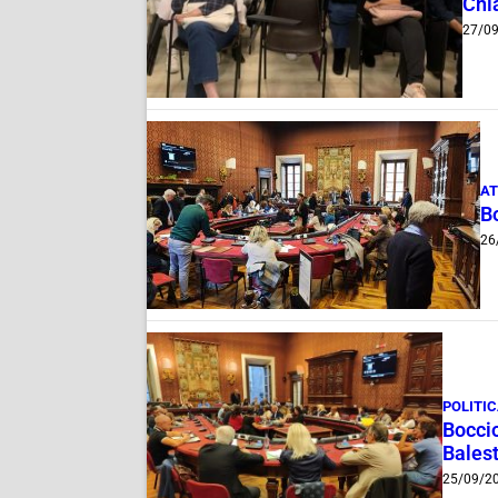
Chi
27/0
AT
Bo
26
POLITI
Boccio
Balest
25/09/2