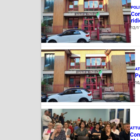
POLI
Com
rid
12/1
AT
Po
10
ATTU
Com