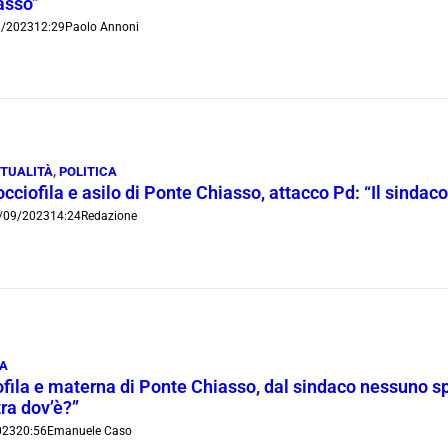
asso”
9/2023
12:29
Paolo Annoni
TUALITÀ
,
POLITICA
cciofila e asilo di Ponte Chiasso, attacco Pd: “Il sindac
/09/2023
14:24
Redazione
CA
fila e materna di Ponte Chiasso, dal sindaco nessuno spir
ra dov’è?”
023
20:56
Emanuele Caso