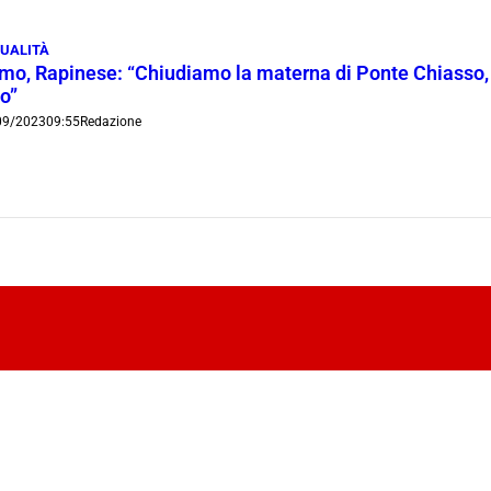
UALITÀ
mo, Rapinese: “Chiudiamo la materna di Ponte Chiasso, p
o”
09/2023
09:55
Redazione