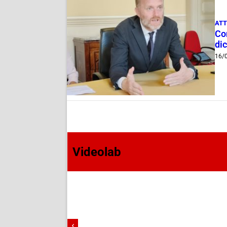
ATT
Co
dic
16/
Videolab
‹