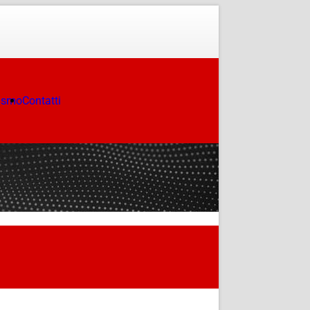
ismo
Contatti