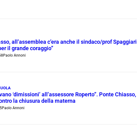
so, all’assemblea c’era anche il sindaco/prof Spaggiari: 
per il grande coraggio”
58
Paolo Annoni
CUOLA
avano ‘dimissioni’ all’assessore Roperto”. Ponte Chiasso
ontro la chiusura della materna
5
Paolo Annoni