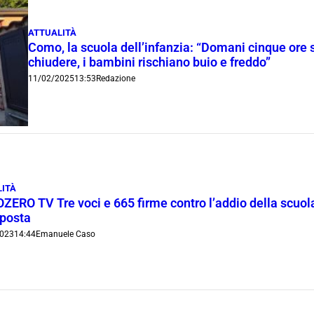
ATTUALITÀ
Como, la scuola dell’infanzia: “Domani cinque ore
chiudere, i bambini rischiano buio e freddo”
11/02/2025
13:53
Redazione
ITÀ
ERO TV Tre voci e 665 firme contro l’addio della scuola
oposta
023
14:44
Emanuele Caso