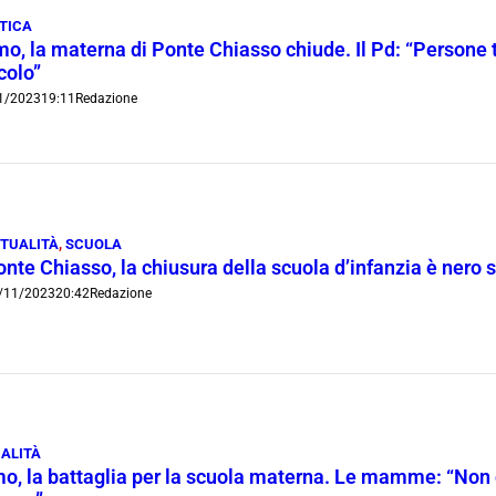
TICA
o, la materna di Ponte Chiasso chiude. Il Pd: “Persone 
icolo”
1/2023
19:11
Redazione
TUALITÀ
,
SCUOLA
nte Chiasso, la chiusura della scuola d’infanzia è nero 
/11/2023
20:42
Redazione
ALITÀ
o, la battaglia per la scuola materna. Le mamme: “Non