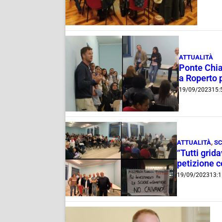
ATTUALITÀ
Ponte Chias
a Roperto 
19/09/2023
15:
ATTUALITÀ
,
S
“Tutti grid
petizione c
19/09/2023
13:1