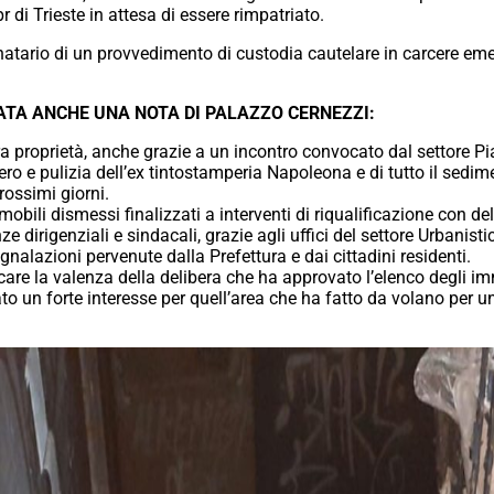
 di Trieste in attesa di essere rimpatriato.
tinatario di un provvedimento di custodia cautelare in carcere e
ATA ANCHE UNA NOTA DI PALAZZO CERNEZZI:
ra proprietà, anche grazie a un incontro convocato dal settore Pian
ro e pulizia dell’ex tintostamperia Napoleona e di tutto il sedime
prossimi giorni.
immobili dismessi finalizzati a interventi di riqualificazione con
ze dirigenziali e sindacali, grazie agli uffici del settore Urbani
alazioni pervenute dalla Prefettura e dai cittadini residenti.
are la valenza della delibera che ha approvato l’elenco degli immo
o un forte interesse per quell’area che ha fatto da volano per un