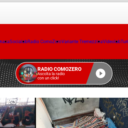
onaca
Socialab
Radio ComoZero
Variante Tremezzina
Videolab
Tur
RADIO COMOZERO
Ascolta la radio
con un click!