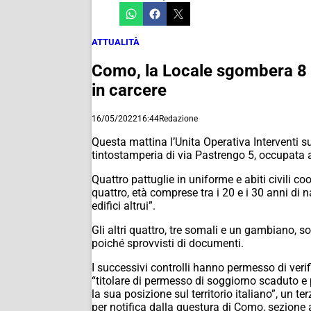
ATTUALITÀ
Como, la Locale sgombera 8 p
in carcere
16/05/2022
16:44
Redazione
Questa mattina l’Unita Operativa Interventi s
tintostamperia di via Pastrengo 5, occupata 
Quattro pattuglie in uniforme e abiti civili co
quattro, età comprese tra i 20 e i 30 anni di n
edifici altrui”.
Gli altri quattro, tre somali e un gambiano, 
poiché sprovvisti di documenti.
I successivi controlli hanno permesso di veri
“titolare di permesso di soggiorno scaduto e p
la sua posizione sul territorio italiano”, un te
per notifica dalla questura di Como, sezione a