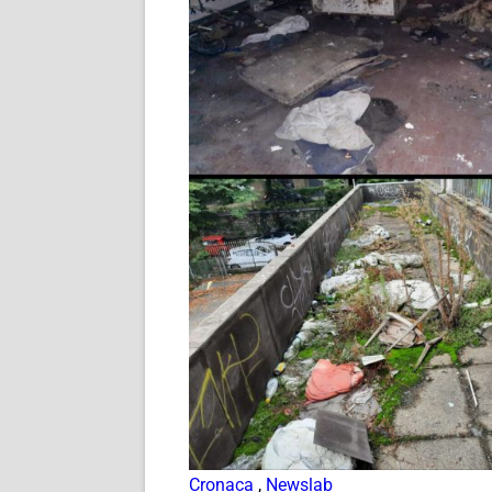
Cronaca
,
Newslab