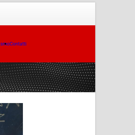
ismo
Contatti