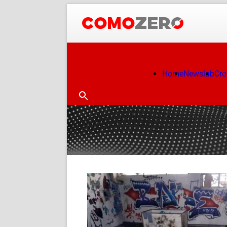
Home
Newslab
Cr