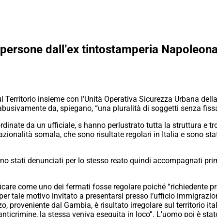
ersone dall’ex tintostamperia Napoleona
ul Territorio insieme con l’Unità Operativa Sicurezza Urbana del
abusivamente da, spiegano, “una pluralità di soggetti senza fiss
ordinate da un ufficiale, s hanno perlustrato tutta la struttura e 
azionalità somala, che sono risultate regolari in Italia e sono sta
sono stati denunciati per lo stesso reato quindi accompagnati pr
ficare come uno dei fermati fosse regolare poiché “richiedente pr
er tale motivo invitato a presentarsi presso l’ufficio immigrazio
rzo, proveniente dal Gambia, è risultato irregolare sul territorio it
nticrimine, la stessa veniva eseguita in loco”. L’uomo poi è stato 