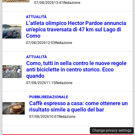
07/08/2026
13:41
Redazione
ATTUALITÀ
L’atleta olimpico Hector Pardoe annuncia
un’epica traversata di 47 km sul Lago di
Como
07/08/2026
12:03
Redazione
ATTUALITÀ
Como, tutti in sella contro le nuove regole
anti biciclette in centro storico. Ecco
quando
07/08/2026
11:15
Redazione
PUBBLIREDAZIONALE
Caffè espresso a casa: come ottenere un
risultato simile a quello del bar
07/08/2026
10:07
Redazione
Change privacy settings