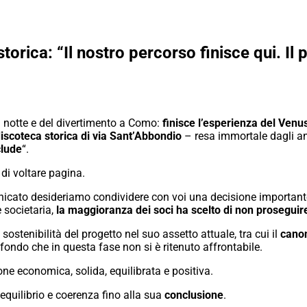
torica: “Il nostro percorso finisce qui. Il 
 notte e del divertimento a Como:
finisce l’esperienza del Venu
iscoteca storica di via Sant’Abbondio
– resa immortale dagli ann
clude
“.
 di voltare pagina.
icato desideriamo condividere con voi una decisione importante
 societaria,
la maggioranza dei soci ha scelto di non proseguir
ostenibilità del progetto nel suo assetto attuale, tra cui il
canone
fondo che in questa fase non si è ritenuto affrontabile.
ne economica, solida, equilibrata e positiva.
quilibrio e coerenza fino alla sua
conclusione
.