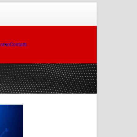
ismo
Contatti