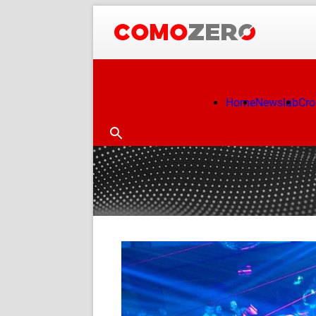
Home
Newslab
Cr