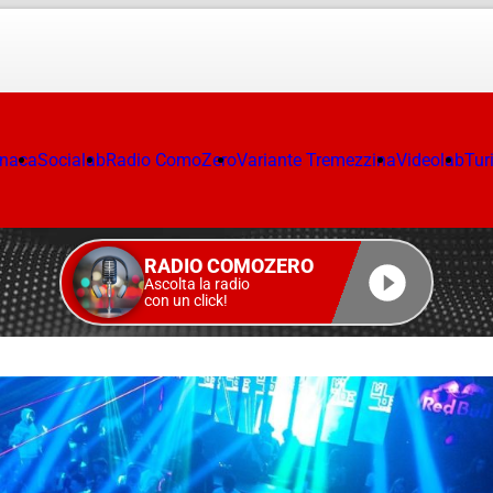
onaca
Socialab
Radio ComoZero
Variante Tremezzina
Videolab
Tur
RADIO COMOZERO
Ascolta la radio
con un click!