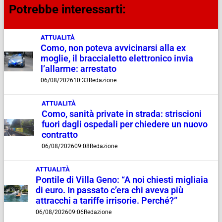
Potrebbe interessarti:
ATTUALITÀ
Como, non poteva avvicinarsi alla ex
moglie, il braccialetto elettronico invia
l’allarme: arrestato
06/08/2026
10:33
Redazione
ATTUALITÀ
Como, sanità private in strada: striscioni
fuori dagli ospedali per chiedere un nuovo
contratto
06/08/2026
09:08
Redazione
ATTUALITÀ
Pontile di Villa Geno: “A noi chiesti migliaia
di euro. In passato c’era chi aveva più
attracchi a tariffe irrisorie. Perché?”
06/08/2026
09:06
Redazione