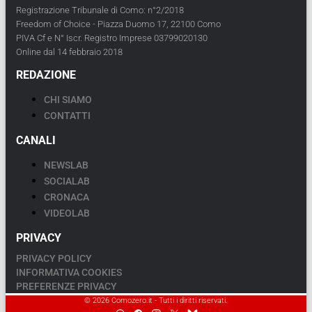
Registrazione Tribunale di Como: n°2/2018
Freedom of Choice - Piazza Duomo 17, 22100 Como
PIVA Cf e N° Iscr. Registro Imprese 03799020130
Online dal 14 febbraio 2018
REDAZIONE
CHI SIAMO
CONTATTI
CANALI
NEWSLAB
SOCIALAB
CRONACA
VIDEOLAB
PRIVACY
PRIVACY POLICY
INFORMATIVA COOKIES
PREFERENZE PRIVACY
© 2026 Comozero.it - Tutti i diritti riservati.