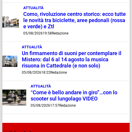
ATTUALITÀ
Como, rivoluzione centro storico: ecco tutte
le novità tra biciclette, aree pedonali (rossa
e verde) e Ztl
05/08/2026
19:58
Redazione
ATTUALITÀ
Un firmamento di suoni per contemplare il
Mistero: dal 6 al 14 agosto la musica
risuona in Cattedrale (e non solo)
05/08/2026
18:22
Redazione
ATTUALITÀ
“Come è bello andare in giro”…con lo
scooter sul lungolago VIDEO
05/08/2026
17:57
Redazione