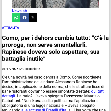
Newslab
ATTUALITÀ
Como, per i dehors cambia tutto: “C’è la
proroga, non serve smantellarli.
Rapinese doveva solo aspettare, sua
battaglia inutile”
01/12/2025
12:01
Redazione
C’è una novità nel caso dehors a Como. Come ricorderete
l’amministrazione del sindaco Alessandro Rapinese ha
deciso, in applicazione della norma, che le strutture fisse di
bar e ristoranti dovranno essere smontate d’estate:
qui tutti i
dettagli
. La ratio? L’aveva spiegata l’assessore Maurizio
Ciabattoni: “Non è una scelta politica ma l’applicazione
obbligatoria di una legge nazionale – aveva spiegato
replicando
alle accuse di Fratelli d’Itali
a– Una volta che una