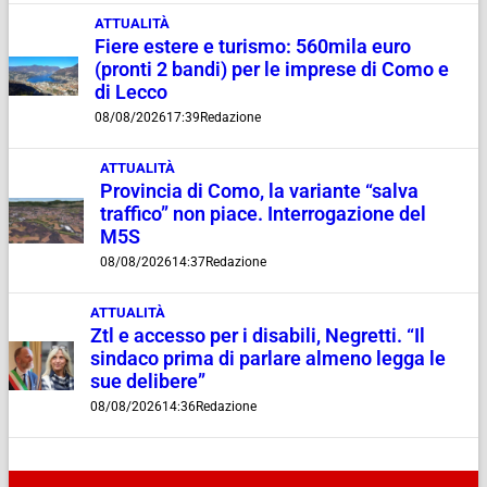
ATTUALITÀ
Fiere estere e turismo: 560mila euro
(pronti 2 bandi) per le imprese di Como e
di Lecco
08/08/2026
17:39
Redazione
ATTUALITÀ
Provincia di Como, la variante “salva
traffico” non piace. Interrogazione del
M5S
08/08/2026
14:37
Redazione
ATTUALITÀ
Ztl e accesso per i disabili, Negretti. “Il
sindaco prima di parlare almeno legga le
sue delibere”
08/08/2026
14:36
Redazione