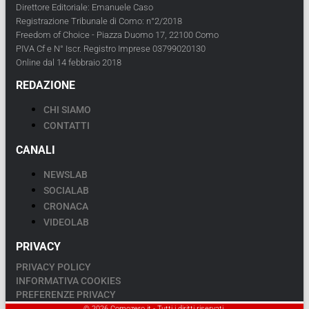
Direttore Editoriale: Emanuele Caso
Registrazione Tribunale di Como: n°2/2018
Freedom of Choice - Piazza Duomo 17, 22100 Como
PIVA Cf e N° Iscr. Registro Imprese 03799020130
Online dal 14 febbraio 2018
REDAZIONE
CHI SIAMO
CONTATTI
CANALI
NEWSLAB
SOCIALAB
CRONACA
VIDEOLAB
PRIVACY
PRIVACY POLICY
INFORMATIVA COOKIES
PREFERENZE PRIVACY
© 2026 Comozero.it - Tutti i diritti riservati.