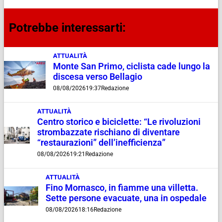
Potrebbe interessarti:
ATTUALITÀ
Monte San Primo, ciclista cade lungo la
discesa verso Bellagio
08/08/2026
19:37
Redazione
ATTUALITÀ
Centro storico e biciclette: “Le rivoluzioni
strombazzate rischiano di diventare
“restaurazioni” dell’inefficienza”
08/08/2026
19:21
Redazione
ATTUALITÀ
Fino Mornasco, in fiamme una villetta.
Sette persone evacuate, una in ospedale
08/08/2026
18:16
Redazione