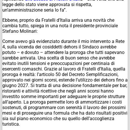
legge dello stato viene approvata si rispetta,
un’amministrazione seria lo fa”.
Ebbene, proprio da Fratelli d’Italia arriva una novità che
cambia tutto, spiega in una nota il presidente provinciale
Stefano Molinari:
Come avevo già evidenziato durante il mio intervento a Rete
4, sulla vicenda dei cosiddetti dehors il Sindaco avrebbe
potuto – e dovuto – attendere la proroga che tutti sapevano
sarebbe arrivata. Una scelta di buon senso che avrebbe
evitato inutili tensioni e preoccupazioni per centinaia di
esercenti comaschi.
Grazie al lavoro di Fratelli d’Italia, quella
proroga è realtà: l’articolo 50 del Decreto Semplificazioni,
approvato nei giorni scorsi, estende l’utilizzo dei dehors fino a
giugno 2027.
Si tratta di una decisione fondamentale per bar,
ristoranti e attività ricettive che negli anni scorsi hanno
investito somme importanti per adeguare le proprie strutture
all’aperto. La proroga permette loro di ammortizzare i costi
sostenuti, di programmare con serenità il lavoro dei prossimi
mesi e di proseguire una formula che ha dato risultati positivi
sia sul piano economico che su quello dell’accoglienza
turistica.