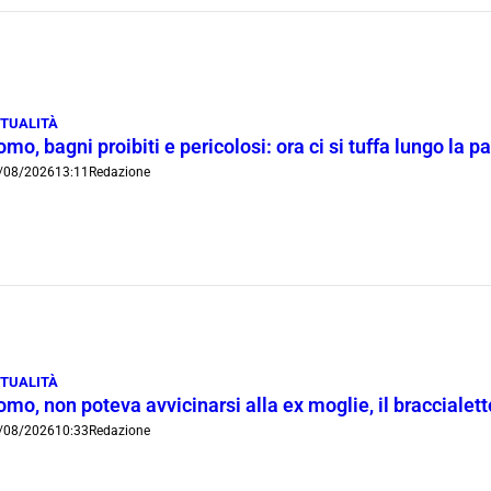
TUALITÀ
mo, bagni proibiti e pericolosi: ora ci si tuffa lungo la 
/08/2026
13:11
Redazione
TUALITÀ
mo, non poteva avvicinarsi alla ex moglie, il braccialetto
/08/2026
10:33
Redazione