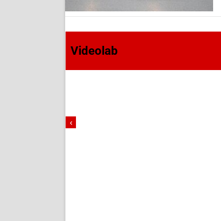
Videolab
‹