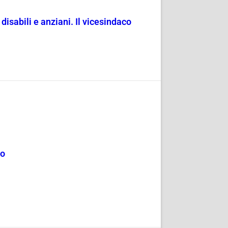
 disabili e anziani. Il vicesindaco
mo