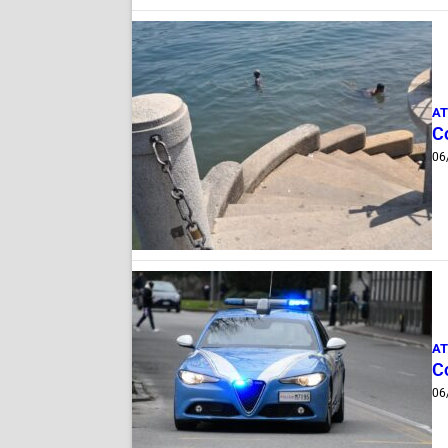
AT
Co
06
AT
Co
06