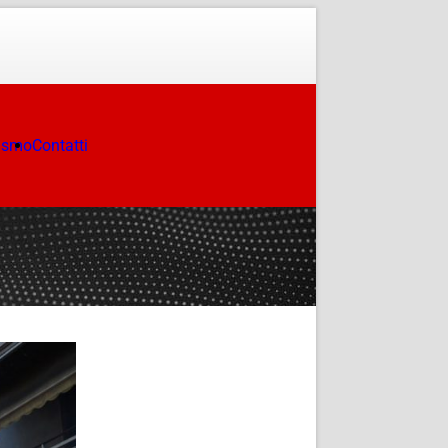
ismo
Contatti