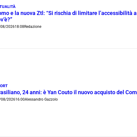
TUALITÀ
mo e la nuova Ztl: “Si rischia di limitare l’accessibilità a
v’è?”
/08/2026
18:08
Redazione
PORT
rasiliano, 24 anni: è Yan Couto il nuovo acquisto del Co
/08/2026
16:00
Alessandro Gazzolo