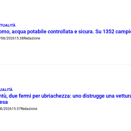
TUALITÀ
omo, acqua potabile controllata e sicura. Su 1352 campio
/08/2026
15:38
Redazione
UALITÀ
tù, due fermi per ubriachezza: uno distrugge una vettura
iesa
08/2026
15:37
Redazione