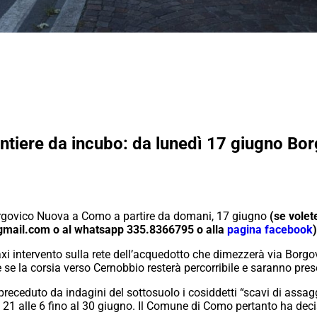
tiere da incubo: da lunedì 17 giugno Bor
Borgovico Nuova a Como a partire da domani, 17 giugno
(se volet
gmail.com o al whatsapp 335.8366795 o alla
pagina facebook
)
xi intervento sulla rete dell’acquedotto che dimezzerà via Borgo
e la corsia verso Cernobbio resterà percorribile e saranno prese
rà preceduto da indagini del sottosuolo i cosiddetti “scavi di as
e 21 alle 6 fino al 30 giugno. Il Comune di Como pertanto ha deci