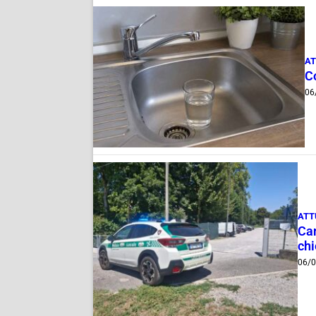
AT
C
06
ATT
Can
ch
06/