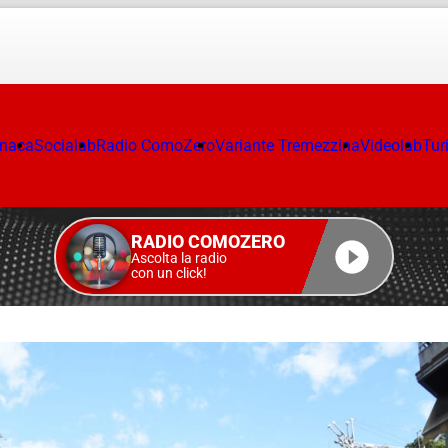
onaca
Socialab
Radio ComoZero
Variante Tremezzina
Videolab
Tur
RADIO COMOZERO
Ascolta la radio
con un click!