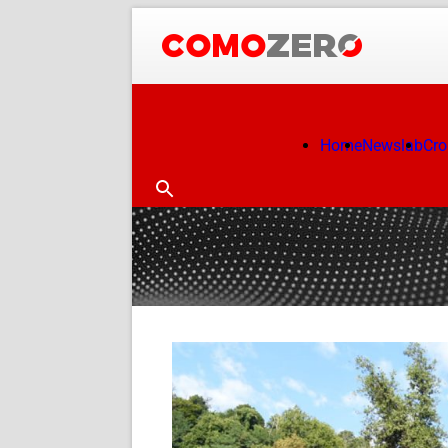
Home
Newslab
Cr