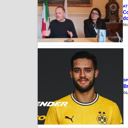
AT
Co
do
06
S
B
06