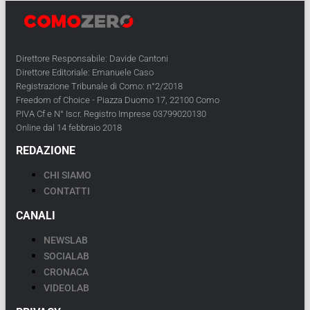
Direttore Responsabile: Davide Cantoni
Direttore Editoriale: Emanuele Caso
Registrazione Tribunale di Como: n°2/2018
Freedom of Choice - Piazza Duomo 17, 22100 Como
PIVA Cf e N° Iscr. Registro Imprese 03799020130
Online dal 14 febbraio 2018
REDAZIONE
CHI SIAMO
CONTATTI
CANALI
NEWSLAB
SOCIALAB
CRONACA
VIDEOLAB