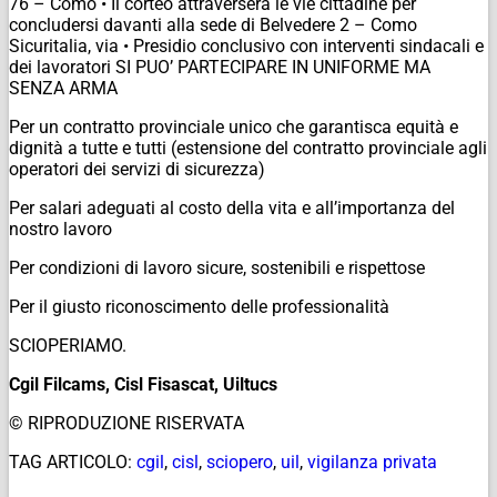
76 – Como • Il corteo attraverserà le vie cittadine per
concludersi davanti alla sede di Belvedere 2 – Como
Sicuritalia, via • Presidio conclusivo con interventi sindacali e
dei lavoratori SI PUO’ PARTECIPARE IN UNIFORME MA
SENZA ARMA
Per un contratto provinciale unico che garantisca equità e
dignità a tutte e tutti (estensione del contratto provinciale agli
operatori dei servizi di sicurezza)
Per salari adeguati al costo della vita e all’importanza del
nostro lavoro
Per condizioni di lavoro sicure, sostenibili e rispettose
Per il giusto riconoscimento delle professionalità
SCIOPERIAMO.
Cgil Filcams, Cisl Fisascat, Uiltucs
© RIPRODUZIONE RISERVATA
TAG ARTICOLO:
cgil
,
cisl
,
sciopero
,
uil
,
vigilanza privata