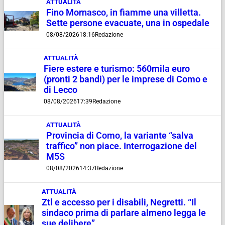
ATTUALITÀ
Fino Mornasco, in fiamme una villetta.
Sette persone evacuate, una in ospedale
08/08/2026
18:16
Redazione
ATTUALITÀ
Fiere estere e turismo: 560mila euro
(pronti 2 bandi) per le imprese di Como e
di Lecco
08/08/2026
17:39
Redazione
ATTUALITÀ
Provincia di Como, la variante “salva
traffico” non piace. Interrogazione del
M5S
08/08/2026
14:37
Redazione
ATTUALITÀ
Ztl e accesso per i disabili, Negretti. “Il
sindaco prima di parlare almeno legga le
sue delibere”