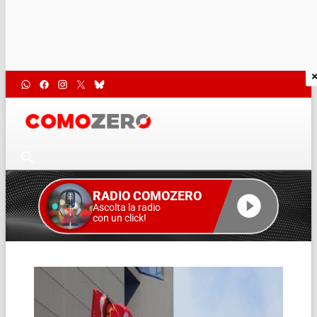
RADIO COMOZERO
Ascolta la radio
con un click!