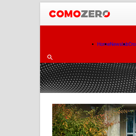
Home
Newslab
Cr