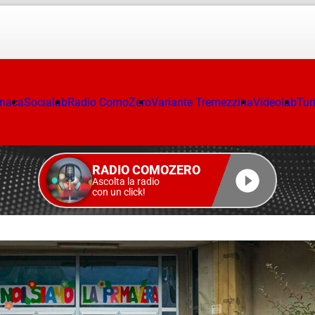
onaca
Socialab
Radio ComoZero
Variante Tremezzina
Videolab
Tur
RADIO COMOZERO
Ascolta la radio
con un click!