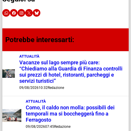
Potrebbe interessarti:
ATTUALITÀ
Vacanze sul lago sempre più care:
“Chiediamo alla Guardia di Finanza controlli
sui prezzi di hotel, ristoranti, parcheggi e
servizi turistici”
09/08/2026
10:32
Redazione
ATTUALITÀ
Como, il caldo non molla: possibili dei
temporali ma si boccheggerà fino a
Ferragosto
09/08/2026
07:45
Redazione