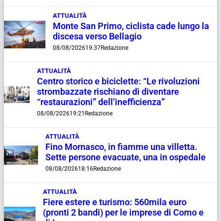
ATTUALITÀ
Monte San Primo, ciclista cade lungo la
discesa verso Bellagio
08/08/2026
19:37
Redazione
ATTUALITÀ
Centro storico e biciclette: “Le rivoluzioni
strombazzate rischiano di diventare
“restaurazioni” dell’inefficienza”
08/08/2026
19:21
Redazione
ATTUALITÀ
Fino Mornasco, in fiamme una villetta.
Sette persone evacuate, una in ospedale
08/08/2026
18:16
Redazione
ATTUALITÀ
Fiere estere e turismo: 560mila euro
(pronti 2 bandi) per le imprese di Como e