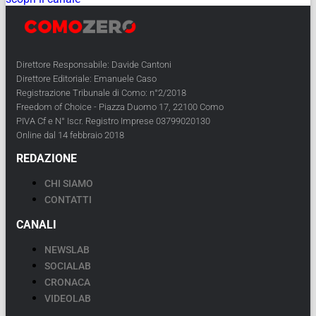
Direttore Responsabile: Davide Cantoni
Direttore Editoriale: Emanuele Caso
Registrazione Tribunale di Como: n°2/2018
Freedom of Choice - Piazza Duomo 17, 22100 Como
PIVA Cf e N° Iscr. Registro Imprese 03799020130
Online dal 14 febbraio 2018
REDAZIONE
CHI SIAMO
CONTATTI
CANALI
NEWSLAB
SOCIALAB
CRONACA
VIDEOLAB