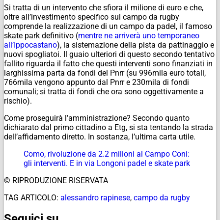
Si tratta di un intervento che sfiora il milione di euro e che,
oltre all’investimento specifico sul campo da rugby
comprende la realizzazione di un campo da padel, il famoso
skate park definitivo (
mentre ne arriverà uno temporaneo
all’Ippocastano
), la sistemazione della pista da pattinaggio e
nuovi spogliatoi. Il guaio ulteriori di questo secondo tentativo
fallito riguarda il fatto che questi interventi sono finanziati in
larghissima parta da fondi del Pnrr (su 996mila euro totali,
766mila vengono appunto dal Pnrr e 230mila di fondi
comunali; si tratta di fondi che ora sono oggettivamente a
rischio).
Come proseguirà l’amministrazione? Secondo quanto
dichiarato dal primo cittadino a Etg, si sta tentando la strada
dell’affidamento diretto. In sostanza, l’ultima carta utile.
Como, rivoluzione da 2.2 milioni al Campo Coni:
gli interventi. E in via Longoni padel e skate park
© RIPRODUZIONE RISERVATA
TAG ARTICOLO:
alessandro rapinese
,
campo da rugby
Seguici su