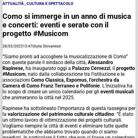
ATTUALITÀ
,
CULTURA E SPETTACOLO
Como si immerge in un anno di musica
e concerti: eventi e serate con il
progetto #Musicom
28/03/2025
13:47
Giulia Giovanessi
“Siamo pronti ad accogliere la musicalizzazione di Como”
con queste parole il sindaco della città,
Alessandro
Rapinese,
ha inaugurato oggi a
Palazzo Cernezzi
, il
progetto
#Musicom
, nato dalla collaborazione tra l’istituzione e le
associazioni
Como Classica, Expomus, l’orchestra da
Camera di Como Franz Terraneo e Polifonie
. L’iniziativa ha
lo scopo di creare un unico calendario per gli
eventi musicali
che animeranno la città nel 2025.
Rapinese ha sottolineato l’importanza di questa rassegna per
la
valorizzazione del patrimonio culturale cittadino
: “È stato
un ottimo lavoro di ottimizzazione dei progetti culturali.
Vogliamo riempire la città di eventi e eliminare tutte quelle
problematiche che abbiamo trovato quando ci siamo
insediati. In particolare il fatto che non ci fosse un calendario