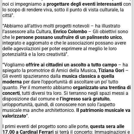
noi ci impegniamo a
progettare degli eventi interessanti
con
lo scopo di rendere viva, sotto il punto di vista culturale, la
città”.
“Abbiamo all’attivo molti progetti notevoli – ha illustrato
l’assessore alla Cultura,
Enrico Colombo
– Gli obiettivi sono
che le
persone possano usufruire di un palinsesto unico
,
integrato e aggiornato e che le associazioni possano avere
delle agevolazioni per poter esprimere al meglio le loro
potenzialità e la loro creatività”.
“Vogliamo
offrire ai cittadini un ascolto a tutto campo
– ha
spiegato la promotrice di Amici della Musica,
Tiziana Gori
–
Gli eventi spazieranno dalla
musica classica a quella
moderna
per dare l’opportunità di ascoltare un po’ tutto
quanto. Per il momento abbiamo
organizzato una trentina di
concerti
, tutti diversi tra loro. Si terranno negli spazi messi a
disposizione dal comune e
l’ingresso sarà gratuito
,
un’opportunità, quindi, di conoscere non solo l’aspetto
musicale ma anche architettonico.
Il patrimonio musicale va
valorizzato
“.
I primi eventi del progetto sono alle porte,
questa sera alle
17.00 a Cardinal Ferrari
si terrà il concerto: Immaginazioni e