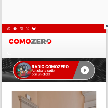
RADIO COMOZERO
Ascolta la radio
con un click!