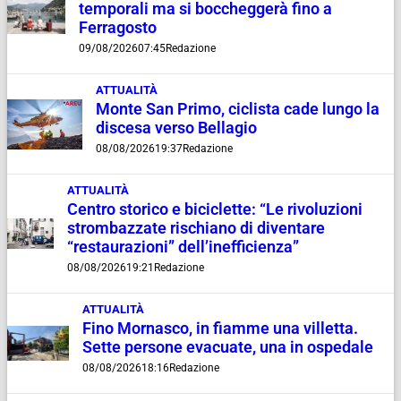
temporali ma si boccheggerà fino a
Ferragosto
09/08/2026
07:45
Redazione
ATTUALITÀ
Monte San Primo, ciclista cade lungo la
discesa verso Bellagio
08/08/2026
19:37
Redazione
ATTUALITÀ
Centro storico e biciclette: “Le rivoluzioni
strombazzate rischiano di diventare
“restaurazioni” dell’inefficienza”
08/08/2026
19:21
Redazione
ATTUALITÀ
Fino Mornasco, in fiamme una villetta.
Sette persone evacuate, una in ospedale
08/08/2026
18:16
Redazione