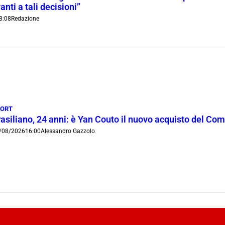
anti a tali decisioni”
8:08
Redazione
PORT
rasiliano, 24 anni: è Yan Couto il nuovo acquisto del Co
/08/2026
16:00
Alessandro Gazzolo