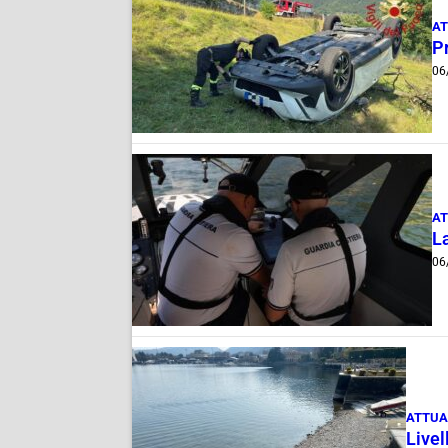
AT
Pr
06
AT
La
06
ATTUA
Livel