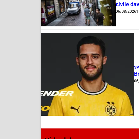
civile dav
06/08/2026
1
S
B
06