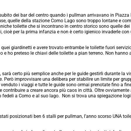
rsi subito dei bar del centro quando i pullman arrivavano in Piazz
chiuse, quelle della stazione Como Lago sono troppo lontane e c
uniche toilette che si incontrano in centro storico sono quelle dei 
ni, cioè per la prima infanzia e non è certo igienico invaderle c
uei giardinetti e avere trovato entrambe le toilette fuori servizio
 e ho preteso le chiavi delle toilette a pian terreno. Non hanno a
, sarà certo più semplice anche per le guide gestirli durante la vis
te. Però improvvisare una delibera per stabilire un limite per gru
nduto i viaggi e tutte le guide sono ormai prenotate fino a fine
ontribuire a creare ancora più caos in città. Oltre ovviamente a 
 fedeli a Como e al suo lago. Non si trova una spiegazione logi
stati posizionati ben 6 stalli per pullman, l’anno scorso UNA t