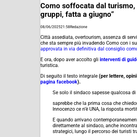
Como soffocata dal turismo, “
gruppi, fatta a giugno”
08/06/2025
21:58
Redazione
Città assediata, overtourism, assenza di servi
che sta sempre più invadendo Como con i suoi
approvata in via definitiva dal consiglio co
E ora, dopo aver accolto gli
interventi di gui
turistica.
Di seguito il testo integrale
(per lettere, op
pagina facebook
).
Se solo il sindaco sapesse qualcosa di
saprebbe che la prima cosa che chiedono
Innocenzo ce n’è UNA, la risposta mort
E quando arrivano contemporaneamente s
direttamente al sindaco, anche incontrato
strategici, lungo il percorso dei turisti 