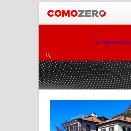
Home
Newslab
Cr