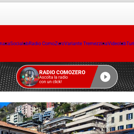
onaca
Socialab
Radio ComoZero
Variante Tremezzina
Videolab
Tur
RADIO COMOZERO
Ascolta la radio
con un click!