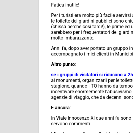
Fatica inutile!
Per i turisti era molto più facile servi
le toilette dei giardini pubblici sono 
(chissà perché così tardi!), le prime ed 
sarebbero per i frequentatori dei giardi
molto imbarazzante.
Anni fa, dopo aver portato un gruppo in q
accompagnato i miei clienti in Municipio
Altro punto
:
se i gruppi di visitatori si riducono a 25
ai monumenti, organizzarli per le toilet
stagione, quando i TO hanno da tempo ve
incentivare enormemente l’abusivismo e c
agenzie di viaggio, che da decenni sono
E ancora
:
In Viale Innocenzo XI due anni fa sono 
servono commenti.