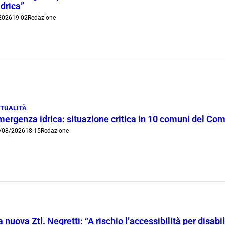
idrica”
2026
19:02
Redazione
TUALITÀ
mergenza idrica: situazione critica in 10 comuni del Co
/08/2026
18:15
Redazione
 nuova Ztl. Negretti: “A rischio l’accessibilità per disab