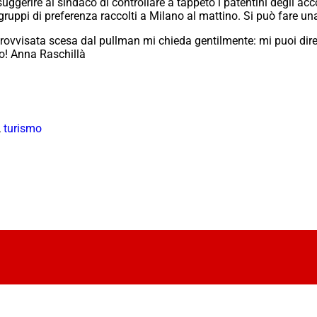
suggerire al sindaco di controllare a tappeto i patentini degli a
 gruppi di preferenza raccolti a Milano al mattino. Si può fare u
rovvisata scesa dal pullman mi chieda gentilmente: mi puoi dire 
o! Anna Raschillà
,
turismo