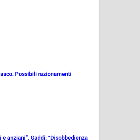
masco. Possibili razionamenti
ili e anziani”. Gaddi: “Disobbedienza