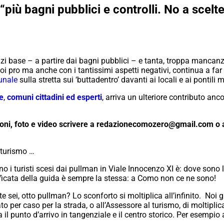
più bagni pubblici e controlli. No a scelt
zi base – a partire dai bagni pubblici – e tanta, troppa mancanza 
 pro ma anche con i tantissimi aspetti negativi, continua a far 
munale
sulla stretta sui ‘buttadentro’ davanti ai locali e ai pontili 
de
,
comuni cittadini ed esperti
, arriva un ulteriore contributo anc
inioni, foto e video scrivere a redazionecomozero@gmail.com 
 turismo …
 i turisti scesi dai pullman in Viale Innocenzo XI è: dove sono 
ificata della guida è sempre la stessa: a Como non ce ne sono!
ei, otto pullman? Lo sconforto si moltiplica all’infinito. Noi 
 per caso per la strada, o all’Assessore al turismo, di moltiplicare
tra il punto d’arrivo in tangenziale e il centro storico. Per esempi