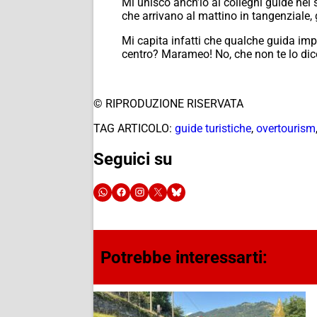
Mi unisco anch’io ai colleghi guide nel 
che arrivano al mattino in tangenziale,
Mi capita infatti che qualche guida imp
centro? Marameo! No, che non te lo dic
© RIPRODUZIONE RISERVATA
TAG ARTICOLO:
guide turistiche
,
overtourism
Seguici su
Potrebbe interessarti: