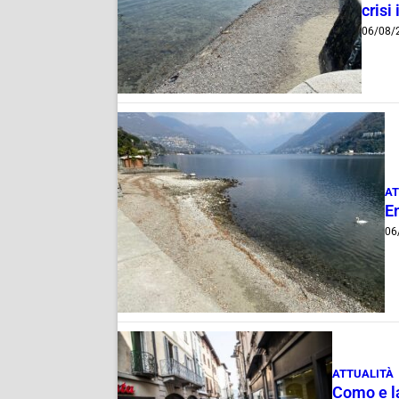
crisi 
06/08/
AT
E
06
ATTUALITÀ
Como e la