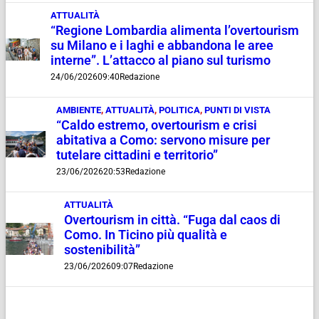
ATTUALITÀ
“Regione Lombardia alimenta l’overtourism
su Milano e i laghi e abbandona le aree
interne”. L’attacco al piano sul turismo
24/06/2026
09:40
Redazione
AMBIENTE
,
ATTUALITÀ
,
POLITICA
,
PUNTI DI VISTA
“Caldo estremo, overtourism e crisi
abitativa a Como: servono misure per
tutelare cittadini e territorio”
23/06/2026
20:53
Redazione
ATTUALITÀ
Overtourism in città. “Fuga dal caos di
Como. In Ticino più qualità e
sostenibilità”
23/06/2026
09:07
Redazione