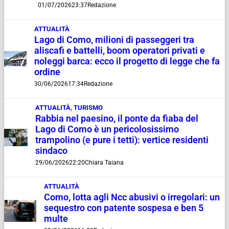
01/07/2026
23:37
Redazione
ATTUALITÀ
Lago di Como, milioni di passeggeri tra
aliscafi e battelli, boom operatori privati e
noleggi barca: ecco il progetto di legge che fa
ordine
30/06/2026
17:34
Redazione
ATTUALITÀ
,
TURISMO
Rabbia nel paesino, il ponte da fiaba del
Lago di Como è un pericolosissimo
trampolino (e pure i tetti): vertice residenti
sindaco
29/06/2026
22:20
Chiara Taiana
ATTUALITÀ
Como, lotta agli Ncc abusivi o irregolari: un
sequestro con patente sospesa e ben 5
multe