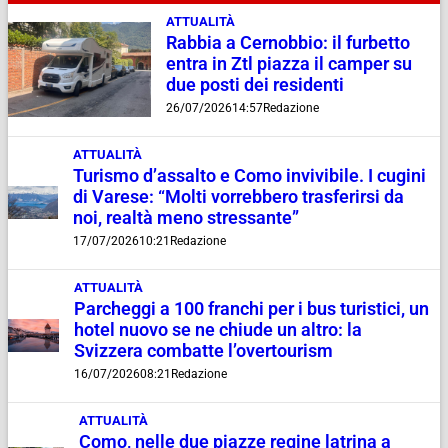
ATTUALITÀ
Rabbia a Cernobbio: il furbetto
entra in Ztl piazza il camper su
due posti dei residenti
26/07/2026
14:57
Redazione
ATTUALITÀ
Turismo d’assalto e Como invivibile. I cugini
di Varese: “Molti vorrebbero trasferirsi da
noi, realtà meno stressante”
17/07/2026
10:21
Redazione
ATTUALITÀ
Parcheggi a 100 franchi per i bus turistici, un
hotel nuovo se ne chiude un altro: la
Svizzera combatte l’overtourism
16/07/2026
08:21
Redazione
ATTUALITÀ
Como, nelle due piazze regine latrina a