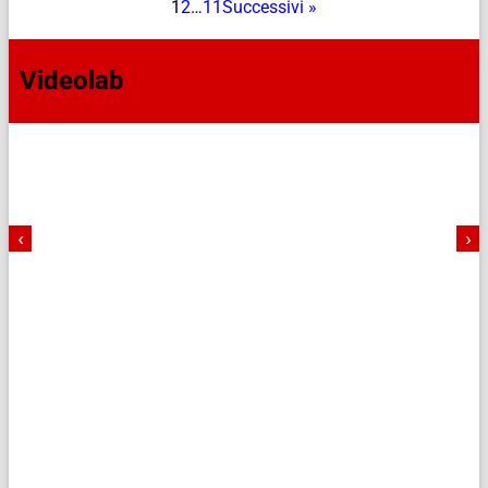
1
2
…
11
Successivi »
Videolab
‹
›