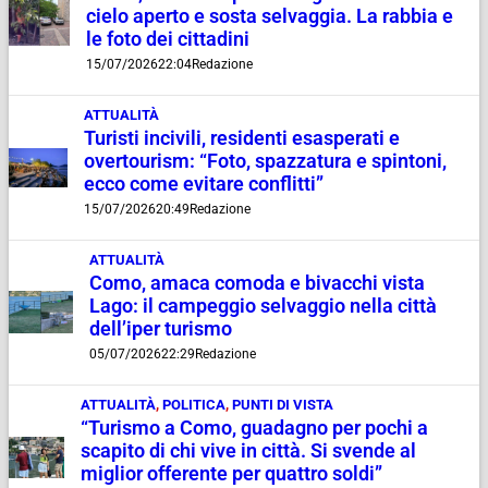
cielo aperto e sosta selvaggia. La rabbia e
le foto dei cittadini
15/07/2026
22:04
Redazione
ATTUALITÀ
Turisti incivili, residenti esasperati e
overtourism: “Foto, spazzatura e spintoni,
ecco come evitare conflitti”
15/07/2026
20:49
Redazione
ATTUALITÀ
Como, amaca comoda e bivacchi vista
Lago: il campeggio selvaggio nella città
dell’iper turismo
05/07/2026
22:29
Redazione
ATTUALITÀ
,
POLITICA
,
PUNTI DI VISTA
“Turismo a Como, guadagno per pochi a
scapito di chi vive in città. Si svende al
miglior offerente per quattro soldi”