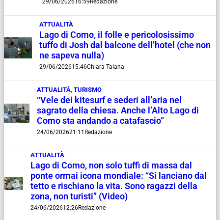
29/06/2026
16:59
Redazione
ATTUALITÀ
Lago di Como, il folle e pericolosissimo
tuffo di Josh dal balcone dell’hotel (che non
ne sapeva nulla)
29/06/2026
15:46
Chiara Taiana
ATTUALITÀ
,
TURISMO
“Vele dei kitesurf e sederi all’aria nel
sagrato della chiesa. Anche l’Alto Lago di
Como sta andando a catafascio”
24/06/2026
21:11
Redazione
ATTUALITÀ
Lago di Como, non solo tuffi di massa dal
ponte ormai icona mondiale: “Si lanciano dal
tetto e rischiano la vita. Sono ragazzi della
zona, non turisti” (Video)
24/06/2026
12:26
Redazione