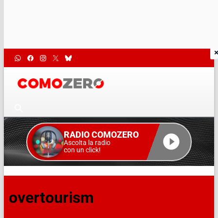
RADIO COMOZERO
Ascolta la radio
con un click!
overtourism