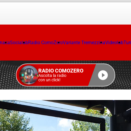
onaca
Socialab
Radio ComoZero
Variante Tremezzina
Videolab
Tur
RADIO COMOZERO
Ascolta la radio
con un click!