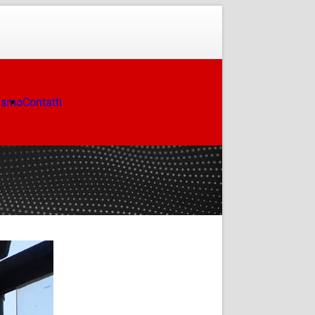
ismo
Contatti