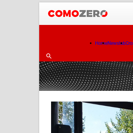
Home
Newslab
Cr