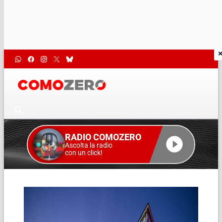
RADIO COMOZERO
Ascolta la radio
con un click!