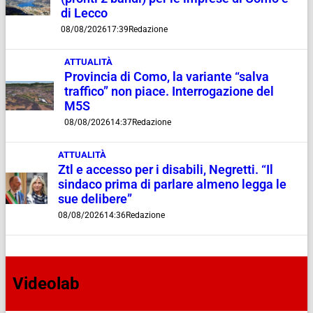
di Lecco
08/08/2026
17:39
Redazione
ATTUALITÀ
Provincia di Como, la variante “salva
traffico” non piace. Interrogazione del
M5S
08/08/2026
14:37
Redazione
ATTUALITÀ
Ztl e accesso per i disabili, Negretti. “Il
sindaco prima di parlare almeno legga le
sue delibere”
08/08/2026
14:36
Redazione
Videolab