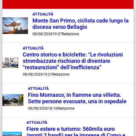
ATTUALITÀ
Monte San Primo, ciclista cade lungo la
discesa verso Bellagio
08/08/2026
19:37
Redazione
ATTUALITÀ
Centro storico e biciclette: “Le rivoluzioni
strombazzate rischiano di diventare
“restaurazioni” dell’inefficienza”
08/08/2026
19:21
Redazione
ATTUALITÀ
Fino Mornasco, in fiamme una villetta.
Sette persone evacuate, una in ospedale
08/08/2026
18:16
Redazione
ATTUALITÀ
Fiere estere e turismo: 560mila euro
(pronti 2 bandi) per le imprese di Como e