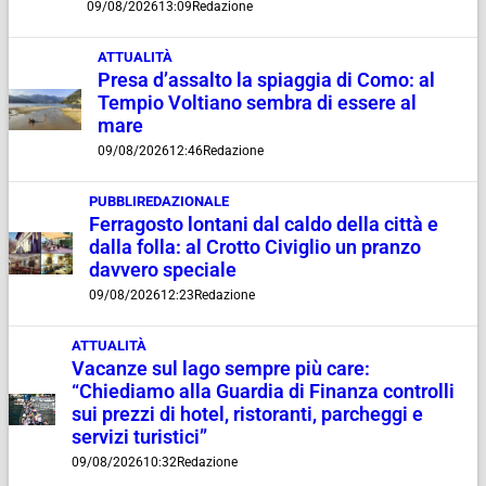
09/08/2026
13:09
Redazione
ATTUALITÀ
Presa d’assalto la spiaggia di Como: al
Tempio Voltiano sembra di essere al
mare
09/08/2026
12:46
Redazione
PUBBLIREDAZIONALE
Ferragosto lontani dal caldo della città e
dalla folla: al Crotto Civiglio un pranzo
davvero speciale
09/08/2026
12:23
Redazione
ATTUALITÀ
Vacanze sul lago sempre più care:
“Chiediamo alla Guardia di Finanza controlli
sui prezzi di hotel, ristoranti, parcheggi e
servizi turistici”
09/08/2026
10:32
Redazione