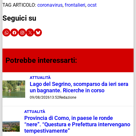
TAG ARTICOLO:
coronavirus
,
frontalieri
,
ocst
Seguici su
Potrebbe interessarti:
ATTUALITÀ
Lago del Segrino, scomparso da ieri sera
un bagnante. Ricerche in corso
09/08/2026
13:52
Redazione
ATTUALITÀ
Provincia di Como, in paese le ronde
“nere”. “Questura e Prefettura intervengano
tempestivamente”