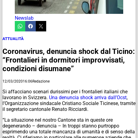
Newslab
ATTUALITÀ
Coronavirus, denuncia shock dal Ticino:
“Frontalieri in dormitori improvvisati,
condizioni disumane”
12/03/2020
16:06
Redazione
Si affacciano scenari durissimi per i frontalieri italiani che
lavorano in Svizzera.
Una denuncia shock arriva dall’Ocst
,
l’Organizzazione sindacale Cristiano Sociale Ticinese, tramite
il segretario cantonale Renato Ricciardi.
“La situazione nel nostro Cantone sta in queste ore
degenerando – denuncia – In troppi stanno purtroppo
esprimendo una totale mancanza di umanità e di senso della
realtà. Ci riferiamo in particolare alle numerose aziende che