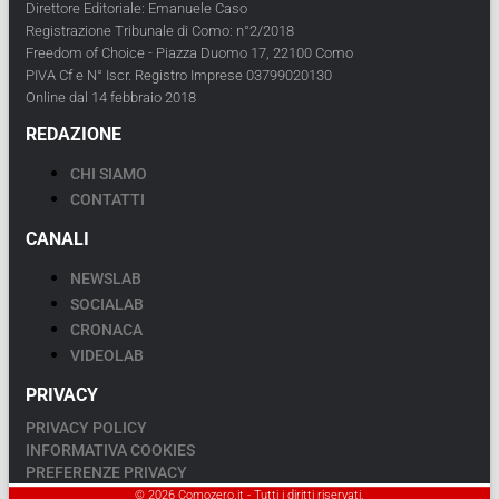
Direttore Editoriale: Emanuele Caso
Registrazione Tribunale di Como: n°2/2018
Freedom of Choice - Piazza Duomo 17, 22100 Como
PIVA Cf e N° Iscr. Registro Imprese 03799020130
Online dal 14 febbraio 2018
REDAZIONE
CHI SIAMO
CONTATTI
CANALI
NEWSLAB
SOCIALAB
CRONACA
VIDEOLAB
PRIVACY
PRIVACY POLICY
INFORMATIVA COOKIES
PREFERENZE PRIVACY
© 2026 Comozero.it - Tutti i diritti riservati.