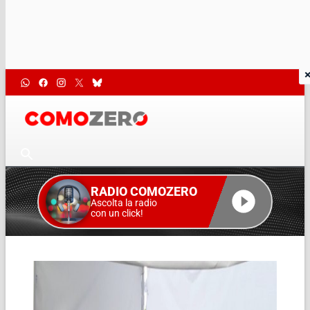
RADIO COMOZERO
Ascolta la radio
con un click!