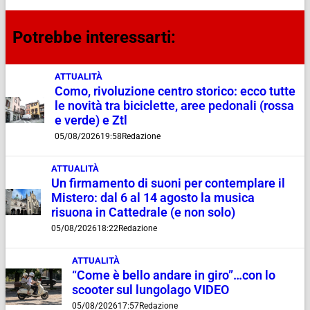
Potrebbe interessarti:
ATTUALITÀ
Como, rivoluzione centro storico: ecco tutte
le novità tra biciclette, aree pedonali (rossa
e verde) e Ztl
05/08/2026
19:58
Redazione
ATTUALITÀ
Un firmamento di suoni per contemplare il
Mistero: dal 6 al 14 agosto la musica
risuona in Cattedrale (e non solo)
05/08/2026
18:22
Redazione
ATTUALITÀ
“Come è bello andare in giro”…con lo
scooter sul lungolago VIDEO
05/08/2026
17:57
Redazione