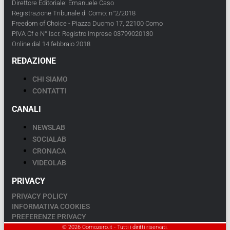
Direttore Editoriale: Emanuele Caso
Registrazione Tribunale di Como: n°2/2018
Freedom of Choice - Piazza Duomo 17, 22100 Como
PIVA Cf e N° Iscr. Registro Imprese 03799020130
Online dal 14 febbraio 2018
REDAZIONE
CHI SIAMO
CONTATTI
CANALI
NEWSLAB
SOCIALAB
CRONACA
VIDEOLAB
PRIVACY
PRIVACY POLICY
INFORMATIVA COOKIES
PREFERENZE PRIVACY
© 2026 Comozero.it - Tutti i diritti riservati.