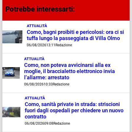
Potrebbe interessarti:
ATTUALITÀ
Como, bagni proibiti e pericolosi: ora ci si
tuffa lungo la passeggiata di Villa Olmo
06/08/2026
13:11
Redazione
ATTUALITÀ
Como, non poteva avvicinarsi alla ex
moglie, il braccialetto elettronico invia
l’allarme: arrestato
06/08/2026
10:33
Redazione
ATTUALITÀ
Como, sanità private in strada: striscioni
fuori dagli ospedali per chiedere un nuovo
contratto
06/08/2026
09:08
Redazione