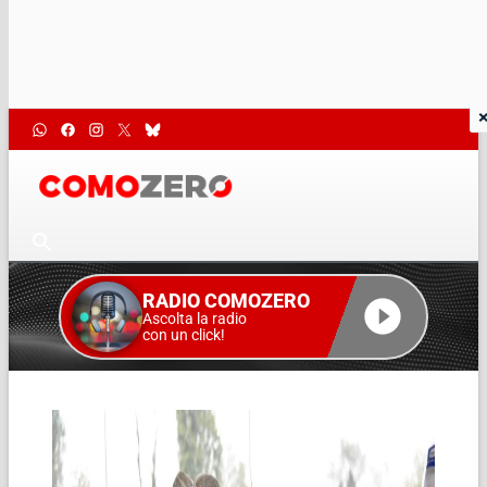
RADIO COMOZERO
Ascolta la radio
con un click!