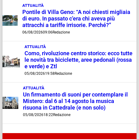
ATTUALITÀ
Pontile di Villa Geno: “A noi chiesti migliaia
di euro. In passato c’era chi aveva più
attracchi a tariffe irrisorie. Perché?”
06/08/2026
09:06
Redazione
ATTUALITÀ
Como, rivoluzione centro storico: ecco tutte
le novità tra biciclette, aree pedonali (rossa
e verde) e Ztl
05/08/2026
19:58
Redazione
ATTUALITÀ
Un firmamento di suoni per contemplare il
Mistero: dal 6 al 14 agosto la musica
risuona in Cattedrale (e non solo)
05/08/2026
18:22
Redazione