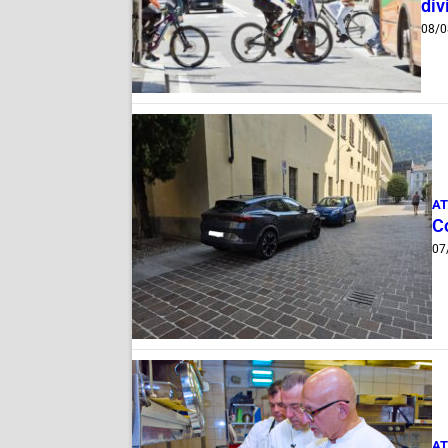
div
08/0
AT
Co
07
AT