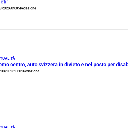
ieti”
8/2026
09:05
Redazione
TUALITÀ
mo centro, auto svizzera in divieto e nel posto per disab
/08/2026
21:05
Redazione
TUALITÀ