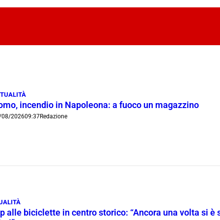
TUALITÀ
omo, incendio in Napoleona: a fuoco un magazzino
/08/2026
09:37
Redazione
UALITÀ
p alle biciclette in centro storico: “Ancora una volta si è 