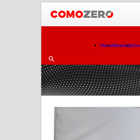
Home
Newslab
Cr