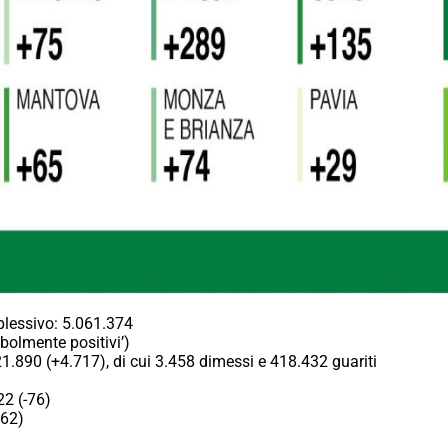
plessivo: 5.061.374
ebolmente positivi’)
21.890 (+4.717), di cui 3.458 dimessi e 418.432 guariti
22 (-76)
+62)