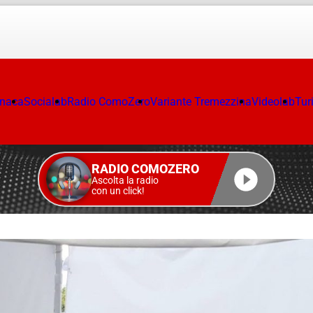
onaca
Socialab
Radio ComoZero
Variante Tremezzina
Videolab
Tur
RADIO COMOZERO
Ascolta la radio
con un click!