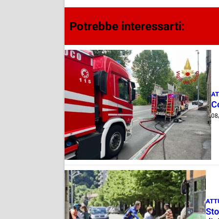
Potrebbe interessarti:
AT
C
08
ATT
Sto