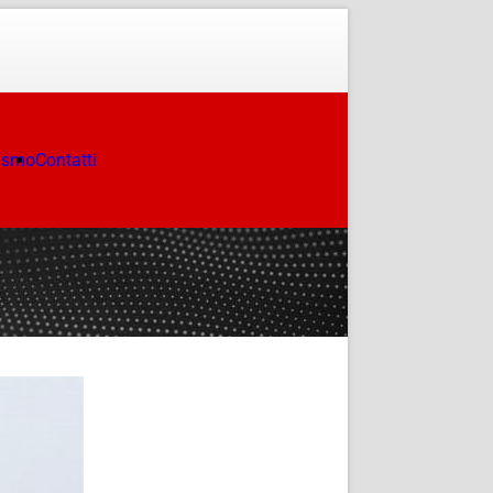
ismo
Contatti