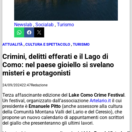
Newslab
,
Socialab
,
Turismo
ATTUALITÀ
,
CULTURA E SPETTACOLO
,
TURISMO
Crimini, delitti efferati e il Lago di
Como: nel paese gioiello si svelano
misteri e protagonisti
24/09/2024
22:47
Redazione
Terza affascinante edizione del
Lake Como Crime Festival
.
Un festival, organizzato dall’associazione
Artelario.it
il cui
presidente è
Emanuele Pitto
(anche assessore alla cultura
della Comunità Montana Valli del Lario e del Ceresio), che
propone un nuovo calendario di appuntamenti con scrittori
del giallo che presenteranno gli ultimi lavori.