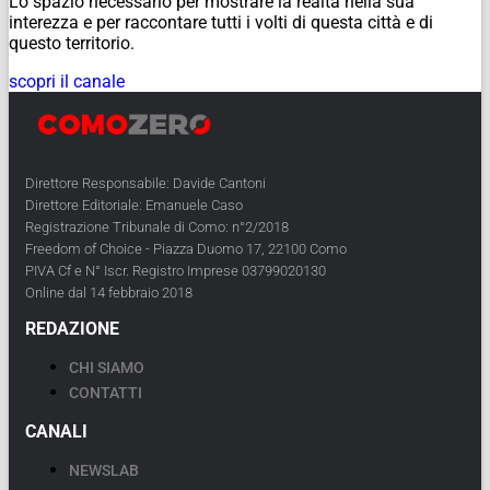
Lo spazio necessario per mostrare la realtà nella sua
interezza e per raccontare tutti i volti di questa città e di
questo territorio.
scopri il canale
Direttore Responsabile: Davide Cantoni
Direttore Editoriale: Emanuele Caso
Registrazione Tribunale di Como: n°2/2018
Freedom of Choice - Piazza Duomo 17, 22100 Como
PIVA Cf e N° Iscr. Registro Imprese 03799020130
Online dal 14 febbraio 2018
REDAZIONE
CHI SIAMO
CONTATTI
CANALI
NEWSLAB