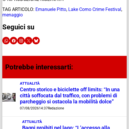
TAG ARTICOLO:
Emanuele Pitto
,
Lake Como Crime Festival
,
menaggio
Seguici su
Potrebbe interessarti:
ATTUALITÀ
Centro storico e biciclette off limits: “In una
città soffocata dal traffico, con problemi di
parcheggio si ostacola la mobilità dolce”
07/08/2026
14:37
Redazione
ATTUALITÀ
Bagni proibiti nel lago: “L’accesso alla