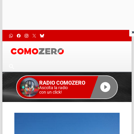
RADIO COMOZERO
Ascolta la radio
con un click!