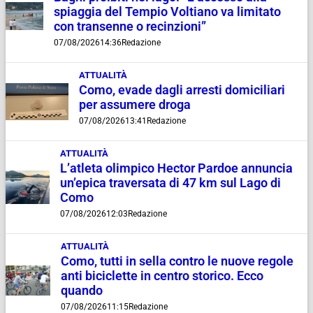
spiaggia del Tempio Voltiano va limitato
con transenne o recinzioni”
07/08/2026
14:36
Redazione
ATTUALITÀ
Como, evade dagli arresti domiciliari
per assumere droga
07/08/2026
13:41
Redazione
ATTUALITÀ
L’atleta olimpico Hector Pardoe annuncia
un’epica traversata di 47 km sul Lago di
Como
07/08/2026
12:03
Redazione
ATTUALITÀ
Como, tutti in sella contro le nuove regole
anti biciclette in centro storico. Ecco
quando
07/08/2026
11:15
Redazione