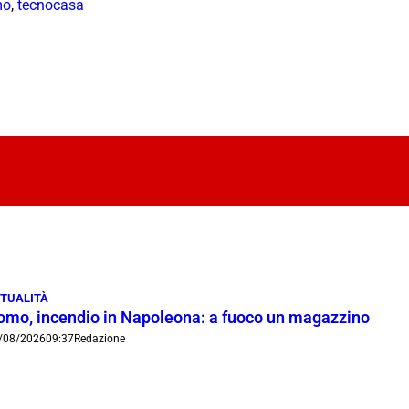
mo
,
tecnocasa
TUALITÀ
omo, incendio in Napoleona: a fuoco un magazzino
/08/2026
09:37
Redazione