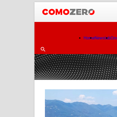
Home
Newslab
Cr