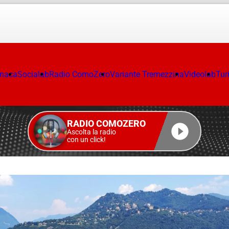
onaca
Socialab
Radio ComoZero
Variante Tremezzina
Videolab
Tur
RADIO COMOZERO
Ascolta la radio
con un click!