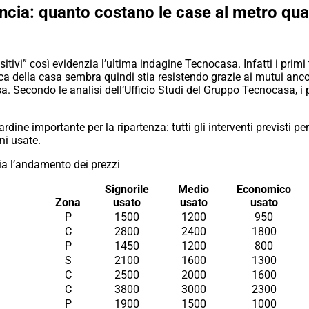
incia: quanto costano le case al metro qu
itivi” così evidenzia l’ultima indagine Tecnocasa. Infatti i pri
ca della casa sembra quindi stia resistendo grazie ai mutui ancor
asa. Secondo le analisi dell’Ufficio Studi del Gruppo Tecnocasa, i
ine importante per la ripartenza: tutti gli interventi previsti per
ni usate.
ia l’andamento dei prezzi
Signorile
Medio
Economico
Zona
usato
usato
usato
P
1500
1200
950
C
2800
2400
1800
P
1450
1200
800
S
2100
1600
1300
C
2500
2000
1600
C
3800
3000
2300
P
1900
1500
1000