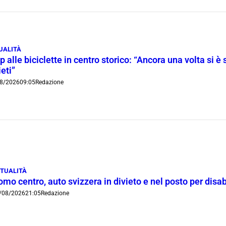
UALITÀ
p alle biciclette in centro storico: “Ancora una volta si è 
ieti”
8/2026
09:05
Redazione
TUALITÀ
mo centro, auto svizzera in divieto e nel posto per disab
/08/2026
21:05
Redazione