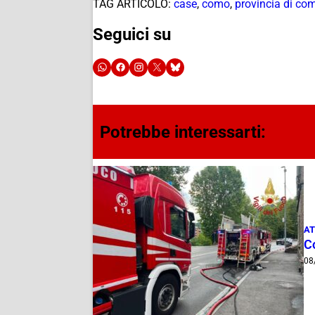
TAG ARTICOLO:
case
,
como
,
provincia di co
Seguici su
Potrebbe interessarti:
AT
C
08