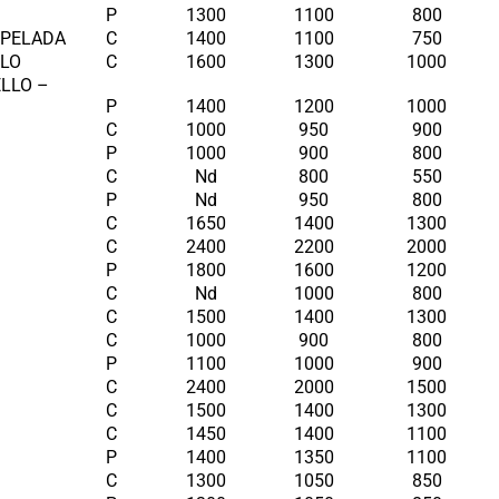
P
1300
1100
800
 PELADA
C
1400
1100
750
OLO
C
1600
1300
1000
ELLO –
P
1400
1200
1000
C
1000
950
900
P
1000
900
800
C
Nd
800
550
P
Nd
950
800
C
1650
1400
1300
C
2400
2200
2000
P
1800
1600
1200
C
Nd
1000
800
C
1500
1400
1300
C
1000
900
800
P
1100
1000
900
C
2400
2000
1500
C
1500
1400
1300
C
1450
1400
1100
P
1400
1350
1100
C
1300
1050
850