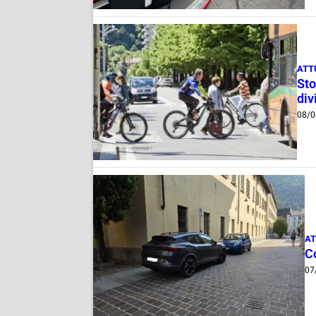
ATT
Sto
div
08/0
AT
Co
07