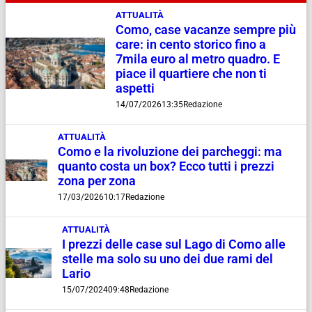
ATTUALITÀ
Como, case vacanze sempre più
care: in cento storico fino a
7mila euro al metro quadro. E
piace il quartiere che non ti
aspetti
14/07/2026
13:35
Redazione
ATTUALITÀ
Como e la rivoluzione dei parcheggi: ma
quanto costa un box? Ecco tutti i prezzi
zona per zona
17/03/2026
10:17
Redazione
ATTUALITÀ
I prezzi delle case sul Lago di Como alle
stelle ma solo su uno dei due rami del
Lario
15/07/2024
09:48
Redazione