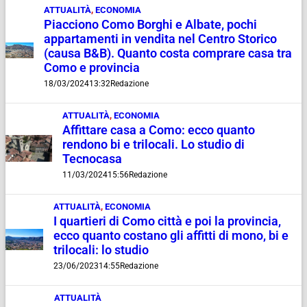
ATTUALITÀ
,
ECONOMIA
Piacciono Como Borghi e Albate, pochi
appartamenti in vendita nel Centro Storico
(causa B&B). Quanto costa comprare casa tra
Como e provincia
18/03/2024
13:32
Redazione
ATTUALITÀ
,
ECONOMIA
Affittare casa a Como: ecco quanto
rendono bi e trilocali. Lo studio di
Tecnocasa
11/03/2024
15:56
Redazione
ATTUALITÀ
,
ECONOMIA
I quartieri di Como città e poi la provincia,
ecco quanto costano gli affitti di mono, bi e
trilocali: lo studio
23/06/2023
14:55
Redazione
ATTUALITÀ