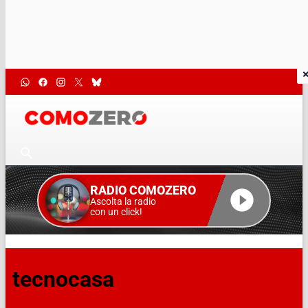
RADIO COMOZERO
Ascolta la radio
con un click!
tecnocasa