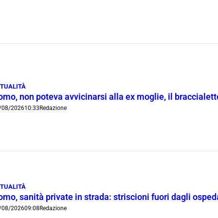
TUALITÀ
mo, non poteva avvicinarsi alla ex moglie, il braccialetto
/08/2026
10:33
Redazione
TUALITÀ
mo, sanità private in strada: striscioni fuori dagli ospe
/08/2026
09:08
Redazione