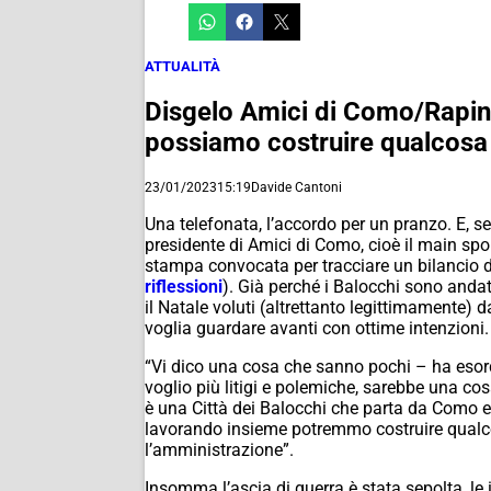
ATTUALITÀ
Disgelo Amici di Como/Rapine
possiamo costruire qualcosa 
23/01/2023
15:19
Davide Cantoni
Una telefonata, l’accordo per un pranzo. E, s
presidente di Amici di Como, cioè il main spo
stampa convocata per tracciare un bilancio de
riflessioni
). Già perché i Balocchi sono andat
il Natale voluti (altrettanto legittimamente) 
voglia guardare avanti con ottime intenzioni.
“Vi dico una cosa che sanno pochi – ha esord
voglio più litigi e polemiche, sarebbe una co
è una Città dei Balocchi che parta da Como e a
lavorando insieme potremmo costruire qualco
l’amministrazione”.
Insomma l’ascia di guerra è stata sepolta, le 