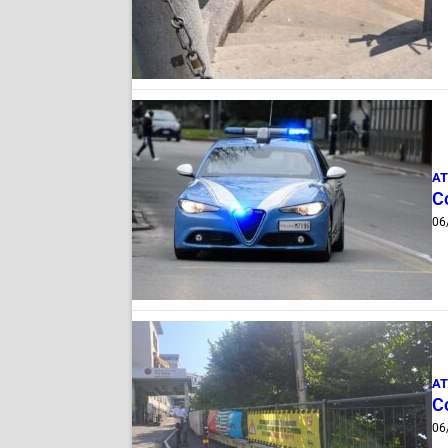
AT
Co
06
AT
Co
06