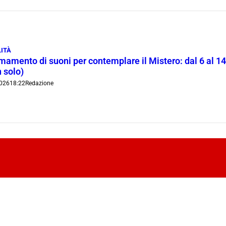
ITÀ
rmamento di suoni per contemplare il Mistero: dal 6 al 1
 solo)
026
18:22
Redazione