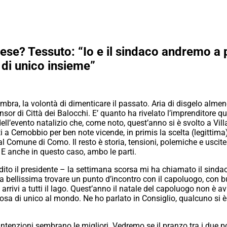
se? Tessuto: “Io e il sindaco andremo a 
di unico insieme”
embra, la volontà di dimenticare il passato. Aria di disgelo alme
nsor di Città dei Balocchi. E’ quanto ha rivelato l’imprenditore 
ll’evento natalizio che, come noto, quest’anno si è svolto a Vill
i a Cernobbio per ben note vicende, in primis la scelta (legittima
dal Comune di Como. Il resto è storia, tensioni, polemiche e usci
 E anche in questo caso, ambo le parti.
ito il presidente – la settimana scorsa mi ha chiamato il sind
sa bellissima trovare un punto d’incontro con il capoluogo, con b
rrivi a tutti il lago. Quest’anno il natale del capoluogo non è a
sa di unico al mondo. Ne ho parlato in Consiglio, qualcuno si 
intenzioni sembrano le migliori. Vedremo se il pranzo tra i due por