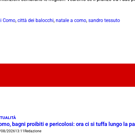
di Como
,
città dei balocchi
,
natale a como
,
sandro tessuto
TUALITÀ
mo, bagni proibiti e pericolosi: ora ci si tuffa lungo la 
/08/2026
13:11
Redazione