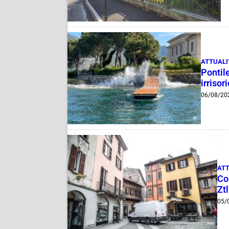
ATTUALI
Pontile
irrisor
06/08/20
ATT
Com
Ztl
05/