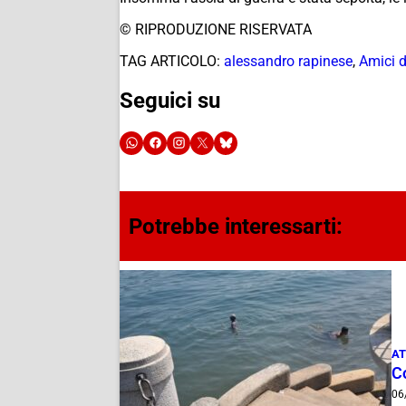
© RIPRODUZIONE RISERVATA
TAG ARTICOLO:
alessandro rapinese
,
Amici 
Seguici su
Potrebbe interessarti:
AT
Co
06