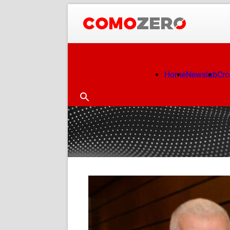
Home
Newslab
Cr