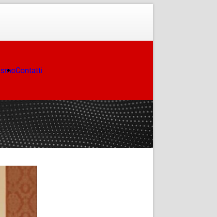
ismo
Contatti