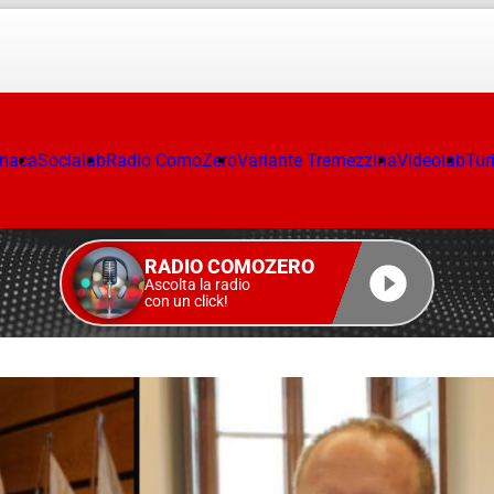
onaca
Socialab
Radio ComoZero
Variante Tremezzina
Videolab
Tur
RADIO COMOZERO
Ascolta la radio
con un click!