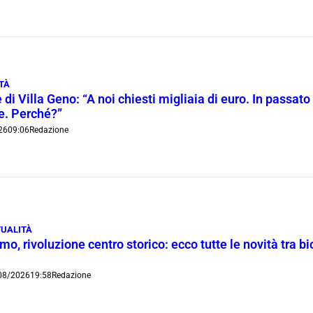
TÀ
 di Villa Geno: “A noi chiesti migliaia di euro. In passato 
ie. Perché?”
26
09:06
Redazione
UALITÀ
o, rivoluzione centro storico: ecco tutte le novità tra bi
08/2026
19:58
Redazione