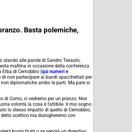
pranzo. Basta polemiche,
no stando alle parole di Sandro Tessuto,
questa mattina in occasione della conferenza
a Erba di Cernobbio (
qui numeri e
) di non partecipare ai bandi spacchettati per
te non diplomatiche ambo le parti. Ma pare si
aco di Como, ci vedremo per un pranzo. Non
uona volontà la cosa è fattibile. Il mio sogno
vuto lo stesso impatto di quello di Cernobbio,
è detto scettico ma dialogheremo con
terà buoni frutti o se servirà un digestivo.