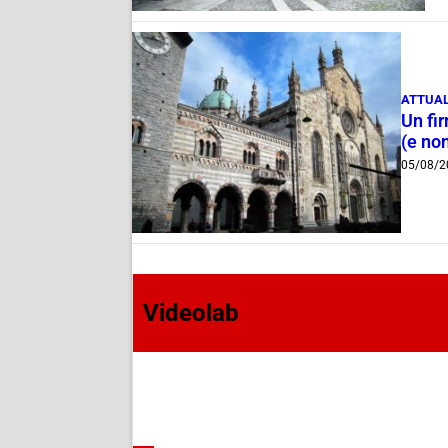
ATTUAL
Un fi
(e non
05/08/2
Videolab