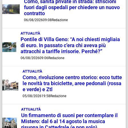
Como, sanità private in strada: striscioni
fuori dagli ospedali per chiedere un nuovo
contratto
06/08/2026
09:08
Redazione
ATTUALITÀ
Pontile di Villa Geno: “A noi chiesti migliaia
di euro. In passato c’era chi aveva più
attracchi a tariffe irrisorie. Perché?”
06/08/2026
09:06
Redazione
ATTUALITÀ
Como, rivoluzione centro storico: ecco tutte
le novità tra biciclette, aree pedonali (rossa
e verde) e Ztl
05/08/2026
19:58
Redazione
ATTUALITÀ
Un firmamento di suoni per contemplare il
Mistero: dal 6 al 14 agosto la musica
risuona in Cattedrale (e non solo)