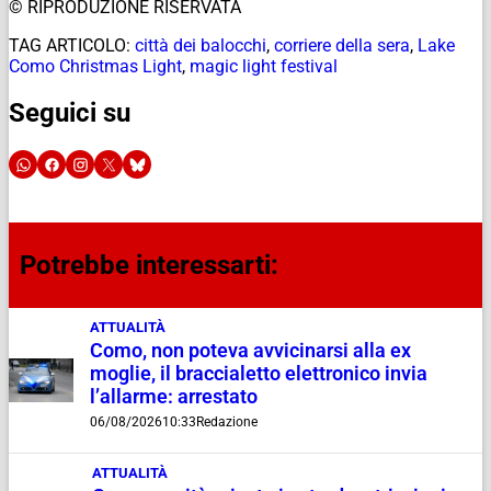
© RIPRODUZIONE RISERVATA
TAG ARTICOLO:
città dei balocchi
,
corriere della sera
,
Lake
Como Christmas Light
,
magic light festival
Seguici su
Potrebbe interessarti:
ATTUALITÀ
Como, non poteva avvicinarsi alla ex
moglie, il braccialetto elettronico invia
l’allarme: arrestato
06/08/2026
10:33
Redazione
ATTUALITÀ