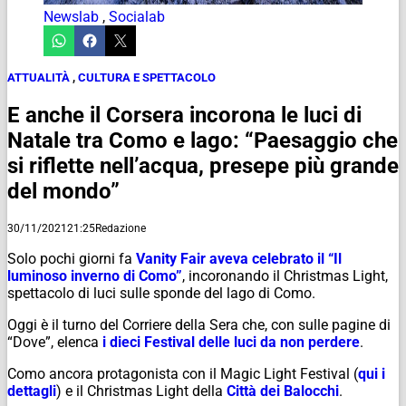
Newslab
,
Socialab
ATTUALITÀ
,
CULTURA E SPETTACOLO
E anche il Corsera incorona le luci di
Natale tra Como e lago: “Paesaggio che
si riflette nell’acqua, presepe più grande
del mondo”
30/11/2021
21:25
Redazione
Solo pochi giorni fa
Vanity Fair aveva celebrato il “Il
luminoso inverno di Como”
, incoronando il Christmas Light,
spettacolo di luci sulle sponde del lago di Como.
Oggi è il turno del Corriere della Sera che, con sulle pagine di
“Dove”, elenca
i dieci Festival delle luci da non perdere
.
Como ancora protagonista con il Magic Light Festival (
qui i
dettagli
) e il Christmas Light della
Città dei Balocchi
.