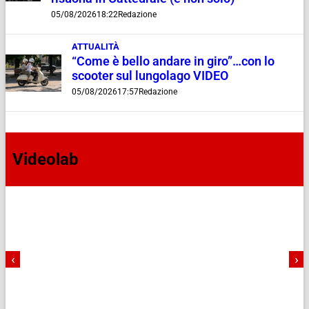
05/08/2026
18:22
Redazione
ATTUALITÀ
“Come è bello andare in giro”…con lo
scooter sul lungolago VIDEO
05/08/2026
17:57
Redazione
Videolab
‹
›