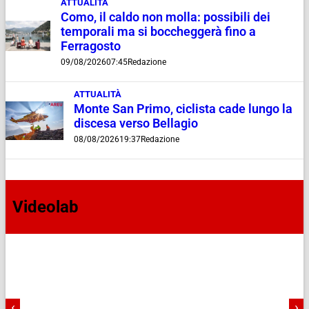
ATTUALITÀ
Como, il caldo non molla: possibili dei
temporali ma si boccheggerà fino a
Ferragosto
09/08/2026
07:45
Redazione
ATTUALITÀ
Monte San Primo, ciclista cade lungo la
discesa verso Bellagio
08/08/2026
19:37
Redazione
Videolab
‹
›