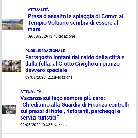
ATTUALITÀ
Presa d’assalto la spiaggia di Como: al
Tempio Voltiano sembra di essere al
mare
09/08/2026
12:46
Redazione
PUBBLIREDAZIONALE
Ferragosto lontani dal caldo della città e
dalla folla: al Crotto Civiglio un pranzo
davvero speciale
09/08/2026
12:23
Redazione
ATTUALITÀ
Vacanze sul lago sempre più care:
“Chiediamo alla Guardia di Finanza controlli
sui prezzi di hotel, ristoranti, parcheggi e
servizi turistici”
09/08/2026
10:32
Redazione