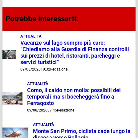
Potrebbe interessarti:
ATTUALITÀ
Vacanze sul lago sempre più care:
“Chiediamo alla Guardia di Finanza controlli
sui prezzi di hotel, ristoranti, parcheggi e
servizi turistici”
09/08/2026
10:32
Redazione
ATTUALITÀ
Como, il caldo non molla: possibili dei
temporali ma si boccheggerà fino a
Ferragosto
09/08/2026
07:45
Redazione
ATTUALITÀ
Monte San Primo, ciclista cade lungo la
discesa verso Bellagio