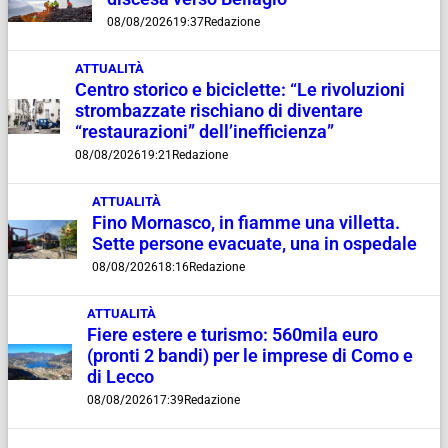
08/08/2026
19:37
Redazione
ATTUALITÀ
Centro storico e biciclette: “Le rivoluzioni
strombazzate rischiano di diventare
“restaurazioni” dell’inefficienza”
08/08/2026
19:21
Redazione
ATTUALITÀ
Fino Mornasco, in fiamme una villetta.
Sette persone evacuate, una in ospedale
08/08/2026
18:16
Redazione
ATTUALITÀ
Fiere estere e turismo: 560mila euro
(pronti 2 bandi) per le imprese di Como e
di Lecco
08/08/2026
17:39
Redazione