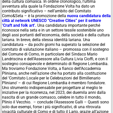
della cultura comasca. In ordine cronologico, l’ultima
avventura alla quale la Fondazione Volta ha dato un
contributo significativo – nell’ambito del Comitato
Como&Seta – è la promozione della
nuova candidatura della
città al network UNESCO “Creative Cities” per il settore
‘Craft and folk art’.
Una candidatura importante perché
riconosce nella seta e in un settore tessile sostenibile uno
degli assi portanti dell’economia, della società e della cultura
lariana. In breve, della stessa identità lariana. Una
candidatura – da pochi giorni ha superato la selezione del
comitato di valutazione italiano – promossa con il sostegno
del Comune di Como, in particolare del Sindaco Mario
Landriscina e dell’Assessore alla Cultura Livia Cioffi, e con il
sostegno consapevole e determinato di Regione Lombardia.
Ma troviamo Fondazione Volta, a fianco dell’Accademia
Pliniana, anche nell’azione che ha portato alla costituzione
del ‘Comitato Locale per le Celebrazioni del Bimillenario
Pliniano’ – di cui Regione Lombardia è membro fondatore.
Uno strumento indispensabile per progettare al meglio le
iniziative per la ricorrenza, nel 2023, dei duemila anni dalla
nascita di un grande comasco, celebre in tutto il mondo,
Plinio il Vecchio. – conclude l’Assessore Galli – Questi sono
solo due esempi, forse i più significativi, di una ritrovata
vivacità culturale di Como e di tutto il Lario, grazie all’azione