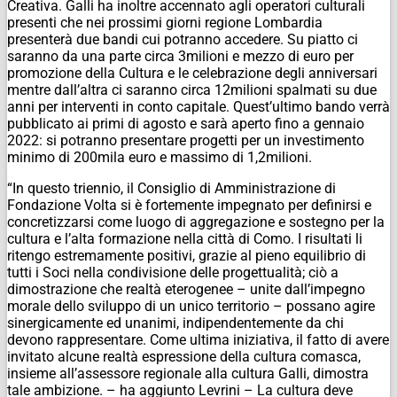
Creativa. Galli ha inoltre accennato agli operatori culturali
presenti che nei prossimi giorni regione Lombardia
presenterà due bandi cui potranno accedere. Su piatto ci
saranno da una parte circa 3milioni e mezzo di euro per
promozione della Cultura e le celebrazione degli anniversari
mentre dall’altra ci saranno circa 12milioni spalmati su due
anni per interventi in conto capitale. Quest’ultimo bando verrà
pubblicato ai primi di agosto e sarà aperto fino a gennaio
2022: si potranno presentare progetti per un investimento
minimo di 200mila euro e massimo di 1,2milioni.
“In questo triennio, il Consiglio di Amministrazione di
Fondazione Volta si è fortemente impegnato per definirsi e
concretizzarsi come luogo di aggregazione e sostegno per la
cultura e l’alta formazione nella città di Como. I risultati li
ritengo estremamente positivi, grazie al pieno equilibrio di
tutti i Soci nella condivisione delle progettualità; ciò a
dimostrazione che realtà eterogenee – unite dall’impegno
morale dello sviluppo di un unico territorio – possano agire
sinergicamente ed unanimi, indipendentemente da chi
devono rappresentare. Come ultima iniziativa, il fatto di avere
invitato alcune realtà espressione della cultura comasca,
insieme all’assessore regionale alla cultura Galli, dimostra
tale ambizione. – ha aggiunto Levrini – La cultura deve