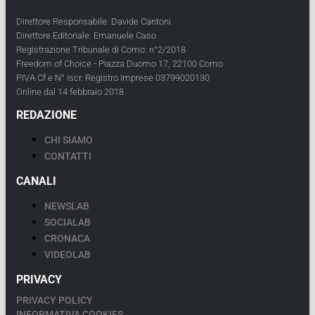
Direttore Responsabile: Davide Cantoni
Direttore Editoriale: Emanuele Caso
Registrazione Tribunale di Como: n°2/2018
Freedom of Choice - Piazza Duomo 17, 22100 Como
PIVA Cf e N° Iscr. Registro Imprese 03799020130
Online dal 14 febbraio 2018
REDAZIONE
CHI SIAMO
CONTATTI
CANALI
NEWSLAB
SOCIALAB
CRONACA
VIDEOLAB
PRIVACY
PRIVACY POLICY
INFORMATIVA COOKIES