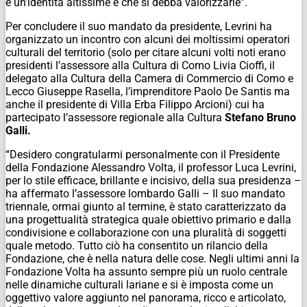
e un’identità altissime e che si debba valorizzarle”.
Per concludere il suo mandato da presidente, Levrini ha
organizzato un incontro con alcuni dei moltissimi operatori
culturali del territorio (solo per citare alcuni volti noti erano
presidenti l’assessore alla Cultura di Como Livia Cioffi, il
delegato alla Cultura della Camera di Commercio di Como e
Lecco Giuseppe Rasella, l’imprenditore Paolo De Santis ma
anche il presidente di Villa Erba Filippo Arcioni) cui ha
partecipato l’assessore regionale alla Cultura
Stefano Bruno
Galli.
“Desidero congratularmi personalmente con il Presidente
della Fondazione Alessandro Volta, il professor Luca Levrini,
per lo stile efficace, brillante e incisivo, della sua presidenza –
ha affermato l’assessore lombardo Galli – Il suo mandato
triennale, ormai giunto al termine, è stato caratterizzato da
una progettualità strategica quale obiettivo primario e dalla
condivisione e collaborazione con una pluralità di soggetti
quale metodo. Tutto ciò ha consentito un rilancio della
Fondazione, che è nella natura delle cose. Negli ultimi anni la
Fondazione Volta ha assunto sempre più un ruolo centrale
nelle dinamiche culturali lariane e si è imposta come un
oggettivo valore aggiunto nel panorama, ricco e articolato,