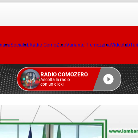
onaca
Socialab
Radio ComoZero
Variante Tremezzina
Videolab
Tur
RADIO COMOZERO
Ascolta la radio
con un click!