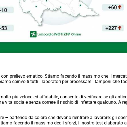
ogici con prelievo ematico. Stiamo facendo il massimo che il merc
iamo coinvolti tutti i laboratori per processare i tamponi che fa
’ molto più veloce ed affidabile, consente di verificare se gli an
 una vita sociale senza correre il rischio di infettare qualcuno. A 
e – partendo da coloro che devono rientrare a lavorare: gli operat
 Stiamo facendo il massimo degli sforzi, il nostro test elaborato