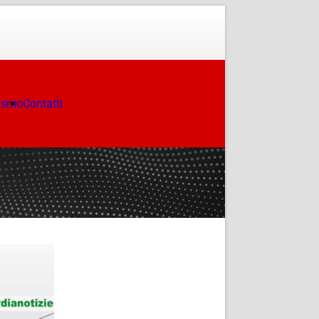
ismo
Contatti