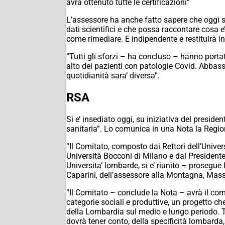
avrà ottenuto tutte le certificazioni”
L’assessore ha anche fatto sapere che oggi s
dati scientifici e che possa raccontare cosa 
come rimediare. E indipendente e restituirà in 
“Tutti gli sforzi – ha concluso – hanno portat
alto dei pazienti con patologie Covid. Abbas
quotidianità sara’ diversa”.
RSA
Si e’ insediato oggi, su iniziativa del presid
sanitaria”. Lo comunica in una Nota la Regi
“Il Comitato, composto dai Rettori dell’Univer
Università Bocconi di Milano e dal Presidente
Universita’ lombarde, si e’ riunito – prosegue
Caparini, dell’assessore alla Montagna, Massim
“Il Comitato – conclude la Nota – avrà il comp
categorie sociali e produttive, un progetto che
della Lombardia sul medio e lungo periodo. T
dovrà tener conto, della specificità lombarda