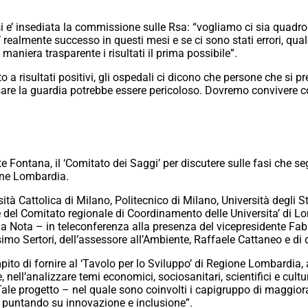
i e’ insediata la commissione sulle Rsa: “vogliamo ci sia quadro
e’ realmente successo in questi mesi e se ci sono stati errori, q
maniera trasparente i risultati il prima possibile”.
o a risultati positivi, gli ospedali ci dicono che persone che si 
sare la guardia potrebbe essere pericoloso. Dovremo convivere c
ente Fontana, il ‘Comitato dei Saggi’ per discutere sulle fasi che 
one Lombardia.
sità Cattolica di Milano, Politecnico di Milano, Università degli S
 del Comitato regionale di Coordinamento delle Universita’ di Lo
 la Nota – in teleconferenza alla presenza del vicepresidente Fabr
o Sertori, dell’assessore all’Ambiente, Raffaele Cattaneo e di que
ito di fornire al ‘Tavolo per lo Sviluppo’ di Regione Lombardia, a
, nell’analizzare temi economici, sociosanitari, scientifici e cultu
ale progetto – nel quale sono coinvolti i capigruppo di maggior
, puntando su innovazione e inclusione”.