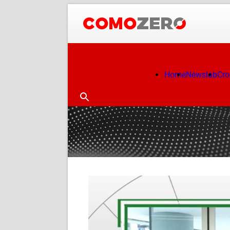
Home
Newslab
Cr