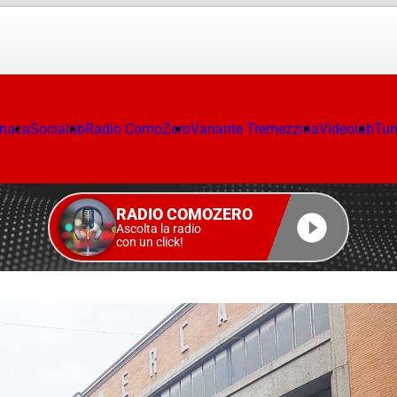
onaca
Socialab
Radio ComoZero
Variante Tremezzina
Videolab
Tur
RADIO COMOZERO
Ascolta la radio
con un click!