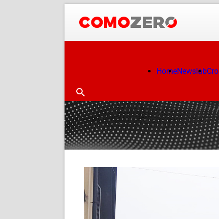
Home
Newslab
Cr