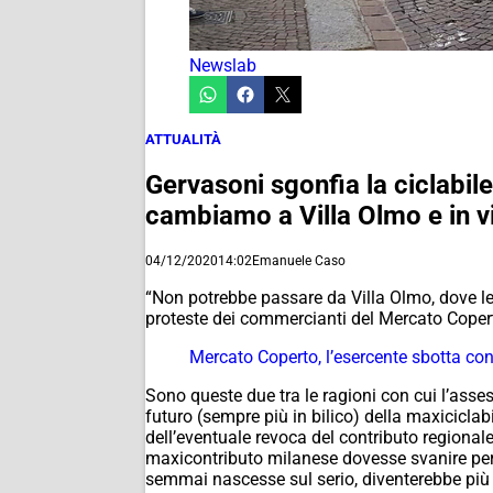
Newslab
ATTUALITÀ
Gervasoni sgonfia la ciclabil
cambiamo a Villa Olmo e in 
04/12/2020
14:02
Emanuele Caso
“Non potrebbe passare da Villa Olmo, dove le b
proteste dei commercianti del Mercato Coperto
Mercato Coperto, l’esercente sbotta con
Sono queste due tra le ragioni con cui l’ass
futuro (sempre più in bilico) della maxicicl
dell’eventuale revoca del contributo regional
maxicontributo milanese dovesse svanire per 
semmai nascesse sul serio, diventerebbe più “