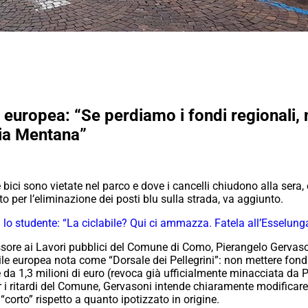
e europea: “Se perdiamo i fondi regionali, 
via Mentana”
ici sono vietate nel parco e dove i cancelli chiudono alla sera, 
 per l’eliminazione dei posti blu sulla strada, va aggiunto.
 lo studente: “La ciclabile? Qui ci ammazza. Fatela all’Esselung
essore ai Lavori pubblici del Comune di Como, Pierangelo Gervas
abile europea nota come “Dorsale dei Pellegrini”: non mettere fo
e da 1,3 milioni di euro (revoca già ufficialmente minacciata da
i ritardi del Comune, Gervasoni intende chiaramente modificare i
corto” rispetto a quanto ipotizzato in origine.