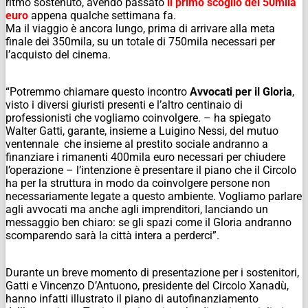
ritmo sostenuto, avendo passato
il primo scoglio dei 50mila
euro
appena qualche settimana fa.
Ma il viaggio è ancora lungo, prima di arrivare alla meta
finale dei 350mila, su un totale di 750mila necessari per
l’acquisto del cinema.
“Potremmo chiamare questo incontro
Avvocati per il Gloria
,
visto i diversi giuristi presenti e l’altro centinaio di
professionisti che vogliamo coinvolgere. – ha spiegato
Walter Gatti, garante, insieme a Luigino Nessi, del mutuo
ventennale che insieme al prestito sociale andranno a
finanziare i rimanenti 400mila euro necessari per chiudere
l’operazione – l’intenzione è presentare il piano che il Circolo
ha per la struttura in modo da coinvolgere persone non
necessariamente legate a questo ambiente. Vogliamo parlare
agli avvocati ma anche agli imprenditori, lanciando un
messaggio ben chiaro: se gli spazi come il Gloria andranno
scomparendo sarà la città intera a perderci”.
Durante un breve momento di presentazione per i sostenitori,
Gatti e Vincenzo D’Antuono, presidente del Circolo Xanadù,
hanno infatti illustrato il piano di autofinanziamento