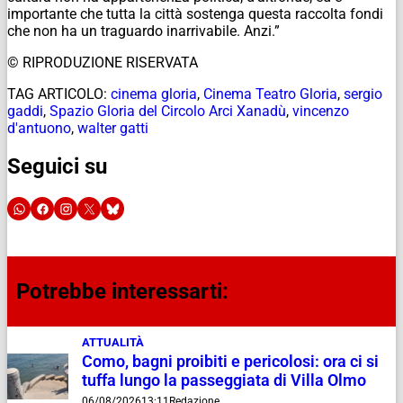
importante che tutta la città sostenga questa raccolta fondi
che non ha un traguardo inarrivabile. Anzi.”
© RIPRODUZIONE RISERVATA
TAG ARTICOLO:
cinema gloria
,
Cinema Teatro Gloria
,
sergio
gaddi
,
Spazio Gloria del Circolo Arci Xanadù
,
vincenzo
d'antuono
,
walter gatti
Seguici su
Potrebbe interessarti:
ATTUALITÀ
Como, bagni proibiti e pericolosi: ora ci si
tuffa lungo la passeggiata di Villa Olmo
06/08/2026
13:11
Redazione