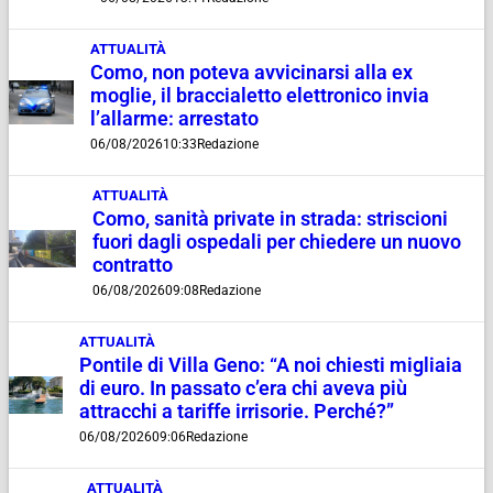
ATTUALITÀ
Como, non poteva avvicinarsi alla ex
moglie, il braccialetto elettronico invia
l’allarme: arrestato
06/08/2026
10:33
Redazione
ATTUALITÀ
Como, sanità private in strada: striscioni
fuori dagli ospedali per chiedere un nuovo
contratto
06/08/2026
09:08
Redazione
ATTUALITÀ
Pontile di Villa Geno: “A noi chiesti migliaia
di euro. In passato c’era chi aveva più
attracchi a tariffe irrisorie. Perché?”
06/08/2026
09:06
Redazione
ATTUALITÀ