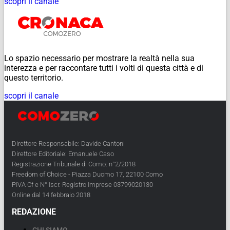
scopri il canale
Lo spazio necessario per mostrare la realtà nella sua
interezza e per raccontare tutti i volti di questa città e di
questo territorio.
scopri il canale
Direttore Responsabile: Davide Cantoni
Direttore Editoriale: Emanuele Caso
Registrazione Tribunale di Como: n°2/2018
Freedom of Choice - Piazza Duomo 17, 22100 Como
PIVA Cf e N° Iscr. Registro Imprese 03799020130
Online dal 14 febbraio 2018
REDAZIONE
CHI SIAMO