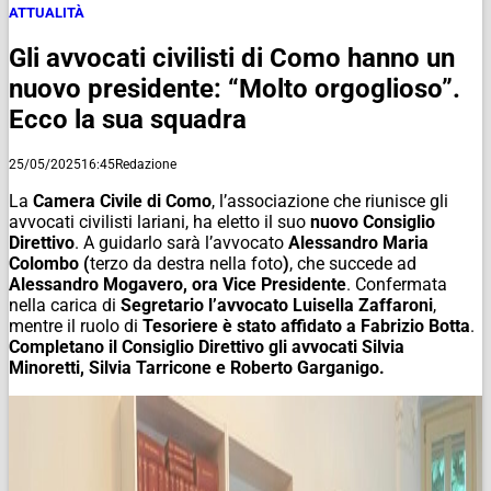
ATTUALITÀ
Gli avvocati civilisti di Como hanno un
nuovo presidente: “Molto orgoglioso”.
Ecco la sua squadra
25/05/2025
16:45
Redazione
La
Camera Civile di Como
, l’associazione che riunisce gli
avvocati civilisti lariani, ha eletto il suo
nuovo Consiglio
Direttivo
. A guidarlo sarà l’avvocato
Alessandro Maria
Colombo (
terzo da destra nella foto
)
, che succede ad
Alessandro Mogavero, ora Vice Presidente
. Confermata
nella carica di
Segretario l’avvocato Luisella Zaffaroni
,
mentre il ruolo di
Tesoriere è stato affidato a Fabrizio Botta
.
Completano il Consiglio Direttivo gli avvocati Silvia
Minoretti, Silvia Tarricone e Roberto Garganigo.