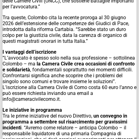
delle Camere Civili (UNCC), che sostiene battaglie importanti
per l’avvocatura.”
Tra queste, Colombo cita la recente proroga al 30 giugno
2026 dell’estensione delle competenze dei Giudici di Pace,
introdotta dalla riforma Cartabia. “Sarebbe stato un duro
colpo per la giustizia civile, data la carenza di organico di
questi magistrati onorari in tutta Italia.”
I vantaggi dell’iscrizione
“L’avvocato è spesso solo nella sua professione – sottolinea
Colombo – ma
la Camera Civile crea occasioni di confronto
e solidarietà
, fondamentali soprattutto nei momenti difficili.
Confrontarsi significa anche scoprire che i problemi del
singolo sono comuni e trovare insieme le soluzioni”.
L’iscrizione alla Camera Civile di Como costa 60 euro l’anno e
può essere richiesta inviando una email a
info@cameracivilecomo.it.
Le iniziative in programma
Tra le prime iniziative del nuovo Direttivo,
un convegno in
programma a settembre sul risarcimento per gravissimi
incidenti
. “Avremo come relatore – anticipa Colombo – il
responsabile liquidatore di una primaria Compagnia di