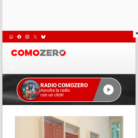
RADIO COMOZERO
Ascolta la radio
con un click!