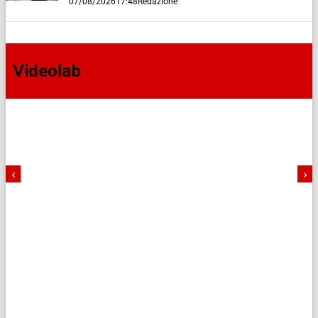
07/08/2026
17:48
Redazione
Videolab
‹
›