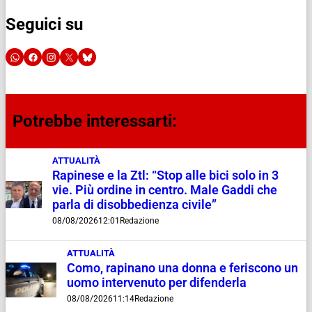
Seguici su
Potrebbe interessarti:
ATTUALITÀ
Rapinese e la Ztl: “Stop alle bici solo in 3
vie. Più ordine in centro. Male Gaddi che
parla di disobbedienza civile”
08/08/2026
12:01
Redazione
ATTUALITÀ
Como, rapinano una donna e feriscono un
uomo intervenuto per difenderla
08/08/2026
11:14
Redazione