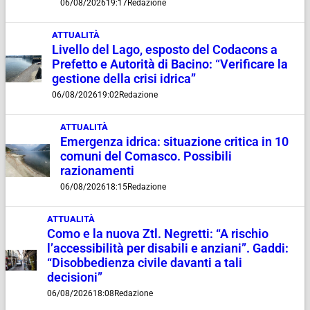
06/08/2026
19:17
Redazione
ATTUALITÀ
Livello del Lago, esposto del Codacons a
Prefetto e Autorità di Bacino: “Verificare la
gestione della crisi idrica”
06/08/2026
19:02
Redazione
ATTUALITÀ
Emergenza idrica: situazione critica in 10
comuni del Comasco. Possibili
razionamenti
06/08/2026
18:15
Redazione
ATTUALITÀ
Como e la nuova Ztl. Negretti: “A rischio
l’accessibilità per disabili e anziani”. Gaddi:
“Disobbedienza civile davanti a tali
decisioni”
06/08/2026
18:08
Redazione