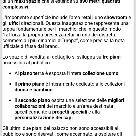
di un
maxi spazio
che si estende su
890 metri quadrati
complessivi
.
L’imponente superficie include l’area
retail
, uno
showroom
e
gli
uffici
direzionali. Questa inaugurazione rappresenta una
tappa fondamentale per il marchio, che in questo modo
“rafforza la propria presenza retail in uno dei distretti
commerciali più dinamici d’Europa”, come precisa la nota
ufficiale diffusa dal brand.
Lo spazio di vendita al dettaglio si sviluppa su
tre piani
accessibili al pubblico:
Al
piano terra
è esposta l’intera
collezione uomo
.
Il
primo piano
è interamente dedicato alle collezioni
donna e bambino
.
Il
secondo piano
ospita una selezione delle
migliori
collaborazioni
del marchio e un’area destinata
specificamente a
progetti speciali
e alla
personalizzazione dei capi
.
Gli ultimi due piani del palazzo non sono accessibili al
pubblico e sono riservati, come accennato, a ospitare gli