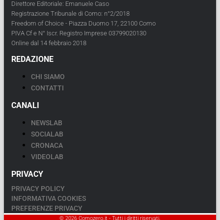
Direttore Editoriale: Emanuele Caso
Registrazione Tribunale di Como: n°2/2018
Freedom of Choice - Piazza Duomo 17, 22100 Como
PIVA Cf e N° Iscr. Registro Imprese 03799020130
Online dal 14 febbraio 2018
REDAZIONE
CHI SIAMO
CONTATTI
CANALI
NEWSLAB
SOCIALAB
CRONACA
VIDEOLAB
PRIVACY
PRIVACY POLICY
INFORMATIVA COOKIES
PREFERENZE PRIVACY
© 2026 Comozero.it - Tutti i diritti riservati.