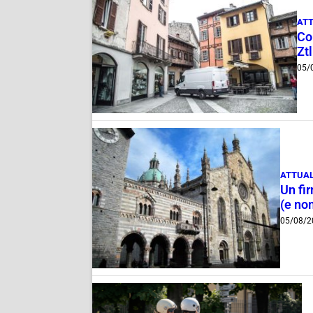
ATT
Com
Ztl
05/
ATTUAL
Un fi
(e non
05/08/2