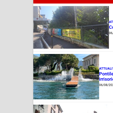
AT
Co
06
ATTUALI
Pontile
irrisor
06/08/20