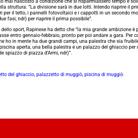
’ho mai nascosto a condizione che si risparmiassero tempo e soldi
lla struttura: “La divisione sarà in due lotti. Intendo riaprire il 
ri per il tetto, i pannelli fotovoltaici e i cappotti in un second
e fasi, ndr) per riaprire il prima possibile”.
 dello sport, Rapinese ha detto che “la mia grande ambizione è po
vasse entro gennaio-febbraio, pronto per poi andare a gara. Per 
che ho in mente ha due grandi campi, una palestra che sia fruibi
piscina aperta, una bella palestra e un palazzo del ghiaccio per
de spiazzo di piazza d’Armi,
ndr
)”.
tto del ghiaccio
,
palazzetto di muggiò
,
piscina di muggiò