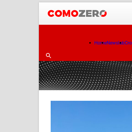
Home
Newslab
Cr