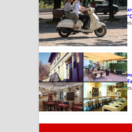
AT
“
05
PU
Fe
05