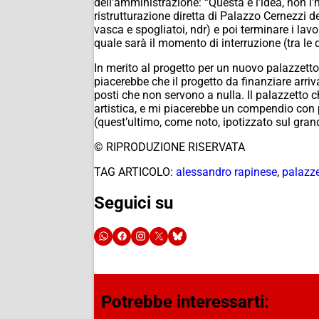
dell’amministrazione: “Questa è l’idea, non l
ristrutturazione diretta di Palazzo Cernezzi de
vasca e spogliatoi, ndr) e poi terminare i lavo
quale sarà il momento di interruzione (tra le du
In merito al progetto per un nuovo palazzetto
piacerebbe che il progetto da finanziare arri
posti che non servono a nulla. Il palazzetto 
artistica, e mi piacerebbe un compendio con 
(quest’ultimo, come noto, ipotizzato sul gran
© RIPRODUZIONE RISERVATA
TAG ARTICOLO:
alessandro rapinese
,
palazze
Seguici su
Potrebbe interessarti: