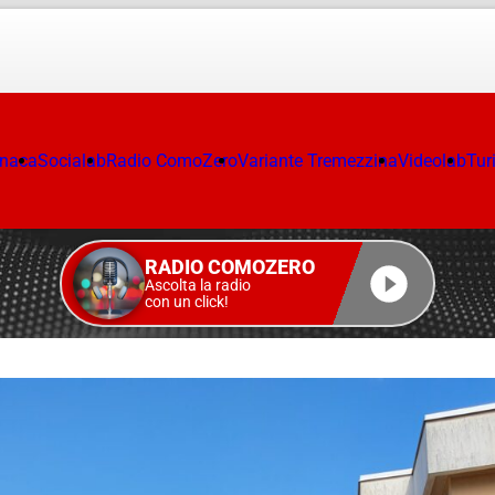
onaca
Socialab
Radio ComoZero
Variante Tremezzina
Videolab
Tur
RADIO COMOZERO
Ascolta la radio
con un click!