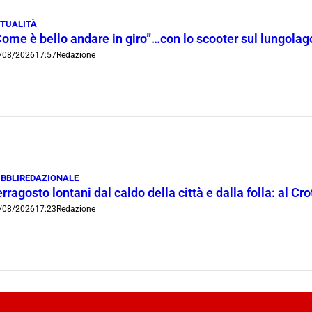
TUALITÀ
Come è bello andare in giro”…con lo scooter sul lungola
/08/2026
17:57
Redazione
BBLIREDAZIONALE
rragosto lontani dal caldo della città e dalla folla: al C
/08/2026
17:23
Redazione