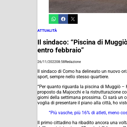
ATTUALITÀ
Il sindaco: “Piscina di Muggiò
entro febbraio”
26/11/2022
08:58
Redazione
Il sindaco di Como ha delineato un nuovo oriz
sport, sempre nello stesso quartiere.
“Per quanto riguarda la piscina di Muggiò – ha
proposto da Majocchi e la ristrutturazione co
giorni della settimana prossima. Ci sarà un 
voglia di presentare il piano alla città, ho v
“Più vasche, più 16% di atleti, meno co
Il primo cittadino ha ribadito ancora una volt