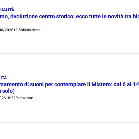
UALITÀ
o, rivoluzione centro storico: ecco tutte le novità tra bi
08/2026
19:58
Redazione
ITÀ
rmamento di suoni per contemplare il Mistero: dal 6 al 1
 solo)
026
18:22
Redazione