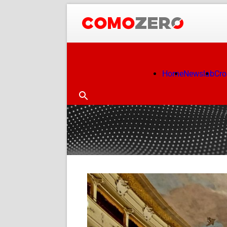
Home
Newslab
Cr