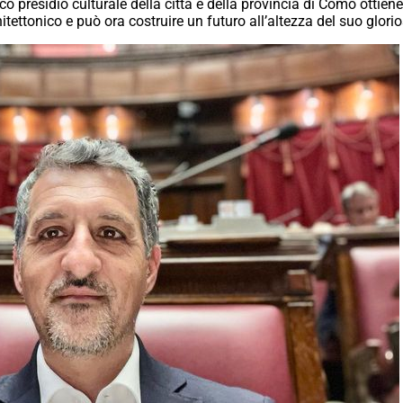
presidio culturale della città e della provincia di Como ottien
chitettonico e può ora costruire un futuro all’altezza del suo glor