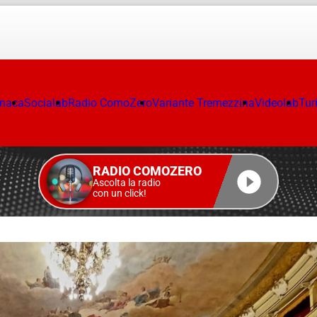
onaca
Socialab
Radio ComoZero
Variante Tremezzina
Videolab
Tur
RADIO COMOZERO
Ascolta la radio
con un click!