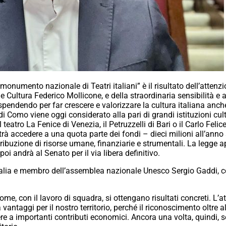
 monumento nazionale di Teatri italiani” è il risultato dell’atten
 Cultura Federico Mollicone, e della straordinaria sensibilità e a
spendendo per far crescere e valorizzare la cultura italiana a
 di Como viene oggi considerato alla pari di grandi istituzioni cul
l teatro La Fenice di Venezia, il Petruzzelli di Bari o il Carlo Fel
trà accedere a una quota parte dei fondi – dieci milioni all’anno a
tribuzione di risorse umane, finanziarie e strumentali. La legge
oi andrà al Senato per il via libera definitivo.
talia e membro dell’assemblea nazionale Unesco Sergio Gaddi, coo
ome, con il lavoro di squadra, si ottengano risultati concreti. L’a
vantaggi per il nostro territorio, perché il riconoscimento oltre 
dere a importanti contributi economici. Ancora una volta, quindi, s