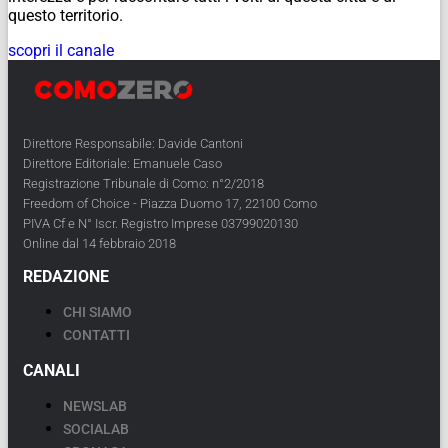
questo territorio.
scopri il canale
Direttore Responsabile: Davide Cantoni
Direttore Editoriale: Emanuele Caso
Registrazione Tribunale di Como: n°2/2018
Freedom of Choice - Piazza Duomo 17, 22100 Como
PIVA Cf e N° Iscr. Registro Imprese 03799020130
Online dal 14 febbraio 2018
REDAZIONE
CHI SIAMO
CONTATTI
CANALI
NEWSLAB
SOCIALAB