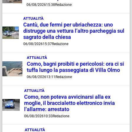
06/08/2026
15:38
Redazione
ATTUALITÀ
Cantù, due fermi per ubriachezza: uno
distrugge una vettura l’altro parcheggia sul
sagrato della chiesa
06/08/2026
15:37
Redazione
ATTUALITÀ
Como, bagni proibiti e pericolosi: ora ci si
tuffa lungo la passeggiata di Villa Olmo
06/08/2026
13:11
Redazione
ATTUALITÀ
Como, non poteva avvicinarsi alla ex
moglie, il braccialetto elettronico invia
l’allarme: arrestato
06/08/2026
10:33
Redazione
ATTUALITÀ