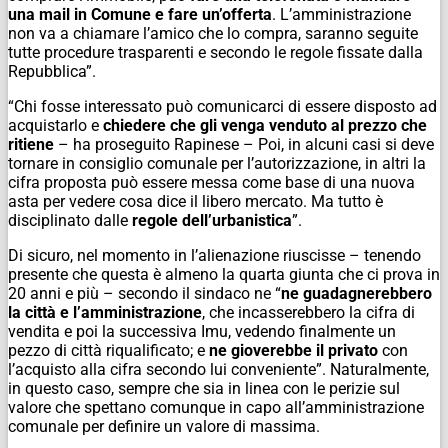
una mail in Comune e fare un’offerta
. L’amministrazione
non va a chiamare l’amico che lo compra, saranno seguite
tutte procedure trasparenti e secondo le regole fissate dalla
Repubblica”.
“Chi fosse interessato può comunicarci di essere disposto ad
acquistarlo e
chiedere che gli venga venduto al prezzo che
ritiene
– ha proseguito Rapinese – Poi, in alcuni casi si deve
tornare in consiglio comunale per l’autorizzazione, in altri la
cifra proposta può essere messa come base di una nuova
asta per vedere cosa dice il libero mercato. Ma tutto è
disciplinato dalle
regole dell’urbanistica
”.
Di sicuro, nel momento in l’alienazione riuscisse – tenendo
presente che questa è almeno la quarta giunta che ci prova in
20 anni e più – secondo il sindaco ne “
ne guadagnerebbero
la città e l’amministrazione
, che incasserebbero la cifra di
vendita e poi la successiva Imu, vedendo finalmente un
pezzo di città riqualificato; e
ne gioverebbe il privato
con
l’acquisto alla cifra secondo lui conveniente”. Naturalmente,
in questo caso, sempre che sia in linea con le perizie sul
valore che spettano comunque in capo all’amministrazione
comunale per definire un valore di massima.