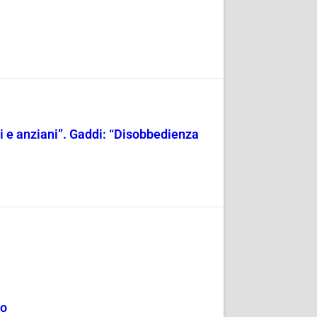
ili e anziani”. Gaddi: “Disobbedienza
mo