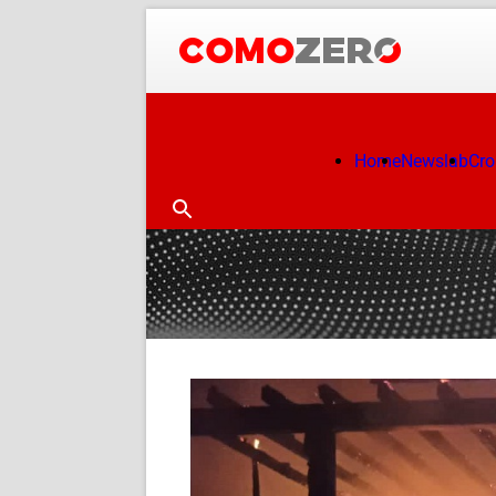
Home
Newslab
Cr