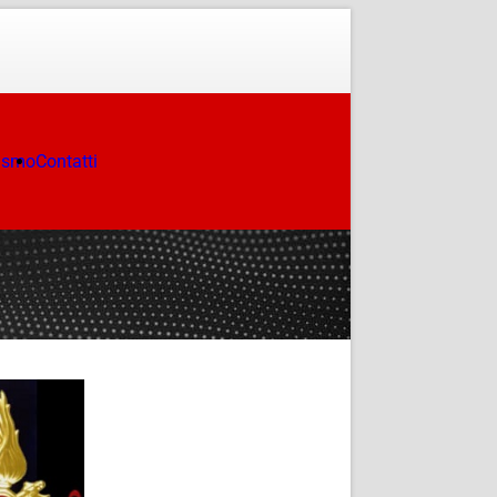
ismo
Contatti