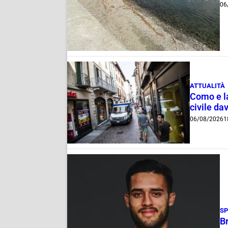
06
ATTUALITÀ
Como e la
civile dav
06/08/2026
1
S
B