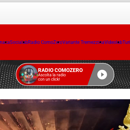
onaca
Socialab
Radio ComoZero
Variante Tremezzina
Videolab
Tur
RADIO COMOZERO
Ascolta la radio
con un click!