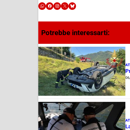
Potrebbe interessarti:
AT
Pr
06
AT
La