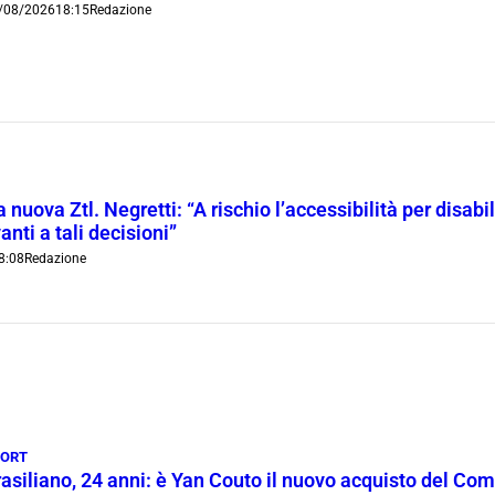
/08/2026
18:15
Redazione
 nuova Ztl. Negretti: “A rischio l’accessibilità per disab
anti a tali decisioni”
8:08
Redazione
PORT
rasiliano, 24 anni: è Yan Couto il nuovo acquisto del Co