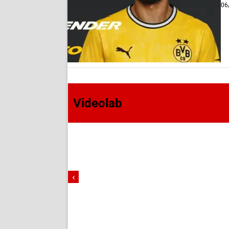
06
Videolab
‹