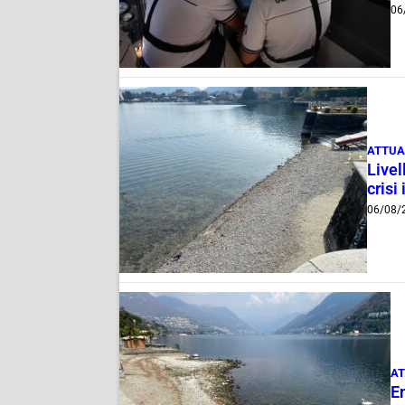
06
ATTUA
Livel
crisi 
06/08/
AT
E