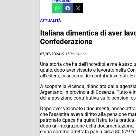
Newslab
ATTUALITÀ
Italiana dimentica di aver la
Confederazione
05/07/2024
19:15
Redazione
Una storia che ha dell’incredibile ma è assol
quale, dopo aver vissuto e lavorato nella Con
all’estero, così come dei contributi versati. E
A scoprire la vicenda, rilanciata dalla agenzi
Argentano, in provincia di Cosenza. Tutto è i
della posizione contributiva sulle pensioni est
Dopo aver visionato i documenti, anche attr
che l’assistita aveva diritto alla pensione matu
patronato Epaca ha quindi istruito la pratica
dopo un’integrazione della documentazione, ha
e una somma arretrata pari a circa 80.579 fra