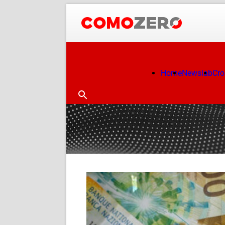
Home
Newslab
Cr