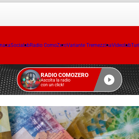
onaca
Socialab
Radio ComoZero
Variante Tremezzina
Videolab
Tur
RADIO COMOZERO
Ascolta la radio
con un click!