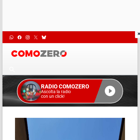
RADIO COMOZERO
Ascolta la radio
con un click!