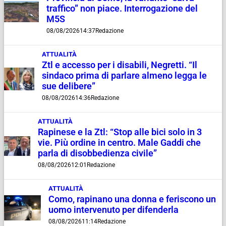
traffico” non piace. Interrogazione del
M5S
08/08/2026
14:37
Redazione
ATTUALITÀ
Ztl e accesso per i disabili, Negretti. “Il
sindaco prima di parlare almeno legga le
sue delibere”
08/08/2026
14:36
Redazione
ATTUALITÀ
Rapinese e la Ztl: “Stop alle bici solo in 3
vie. Più ordine in centro. Male Gaddi che
parla di disobbedienza civile”
08/08/2026
12:01
Redazione
ATTUALITÀ
Como, rapinano una donna e feriscono un
uomo intervenuto per difenderla
08/08/2026
11:14
Redazione