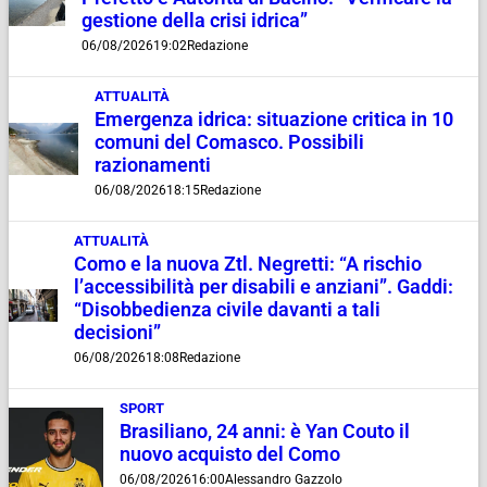
gestione della crisi idrica”
06/08/2026
19:02
Redazione
ATTUALITÀ
Emergenza idrica: situazione critica in 10
comuni del Comasco. Possibili
razionamenti
06/08/2026
18:15
Redazione
ATTUALITÀ
Como e la nuova Ztl. Negretti: “A rischio
l’accessibilità per disabili e anziani”. Gaddi:
“Disobbedienza civile davanti a tali
decisioni”
06/08/2026
18:08
Redazione
SPORT
Brasiliano, 24 anni: è Yan Couto il
nuovo acquisto del Como
06/08/2026
16:00
Alessandro Gazzolo