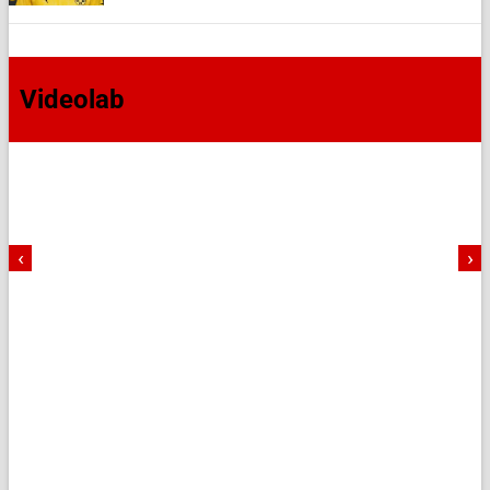
Videolab
‹
›